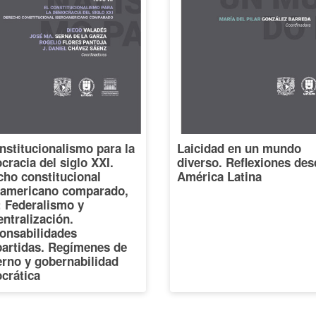
nstitucionalismo para la
Laicidad en un mundo
racia del siglo XXI.
diverso. Reflexiones des
cho constitucional
América Latina
oamericano comparado,
I: Federalismo y
ntralización.
onsabilidades
artidas. Regímenes de
erno y gobernabilidad
crática