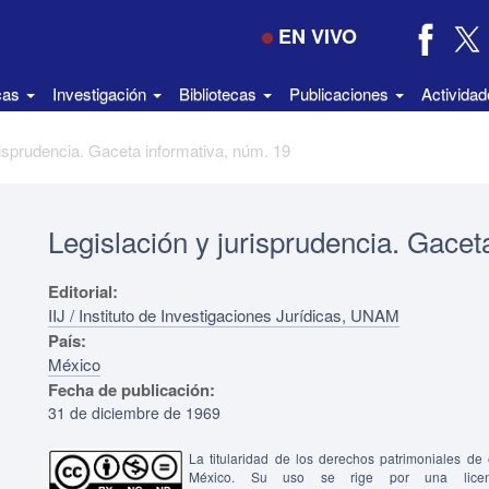
EN VIVO
icas
Investigación
Bibliotecas
Publicaciones
Activida
risprudencia. Gaceta informativa, núm. 19
Legislación y jurisprudencia. Gacet
Editorial:
IIJ / Instituto de Investigaciones Jurídicas, UNAM
País:
México
Fecha de publicación:
31 de diciembre de 1969
La titularidad de los derechos patrimoniales d
México. Su uso se rige por una lice