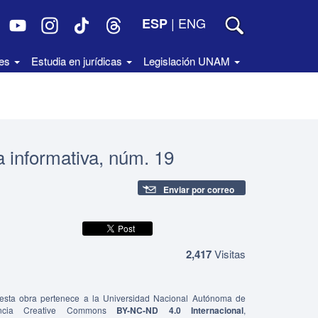
|
ENG
ESP
des
Estudia en jurídicas
Legislación UNAM
a informativa, núm. 19
Enviar por correo
2,417
Visitas
e esta obra pertenece a la Universidad Nacional Autónoma de
ncia Creative Commons
BY-NC-ND 4.0 Internacional
,