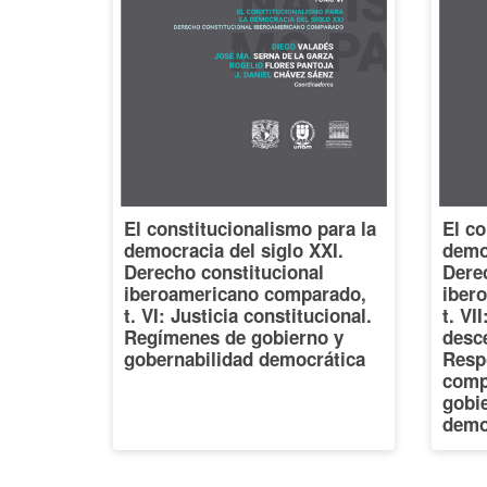
El constitucionalismo para la
El co
democracia del siglo XXI.
democ
Derecho constitucional
Dere
iberoamericano comparado,
iber
t. VI: Justicia constitucional.
t. VI
Regímenes de gobierno y
desce
gobernabilidad democrática
Resp
comp
gobi
demo