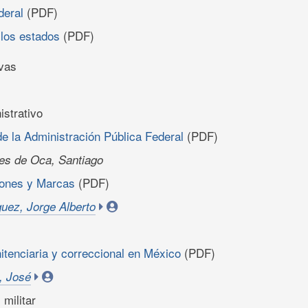
deral
(PDF)
 los estados
(PDF)
ivas
strativo
e la Administración Pública Federal
(PDF)
es de Oca, Santiago
iones y Marcas
(PDF)
uez, Jorge Alberto
itenciaria y correccional en México
(PDF)
, José
 militar