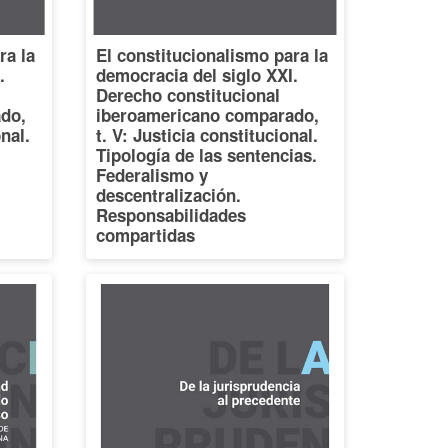
ra la
El constitucionalismo para la
.
democracia del siglo XXI.
Derecho constitucional
do,
iberoamericano comparado,
onal.
t. V: Justicia constitucional.
Tipología de las sentencias.
Federalismo y
descentralización.
Responsabilidades
compartidas