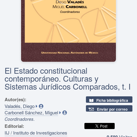
El Estado constitucional
contemporáneo. Culturas y
Sistemas Jurídicos Comparados, t. I
Autor(es):
Ficha bibliográfica
Valadés, Diego
Enviar por correo
Carbonell Sánchez, Miguel
.
Coordinadores
Editorial:
IIJ / Instituto de Investigaciones
9,580
Visitas