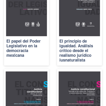
El papel del Poder
El principio de
Legislativo en la
igualdad. Análisis
democracia
crítico desde el
mexicana
realismo jurídico
iusnaturalista