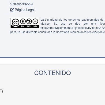
970-32-3022-9
Página Legal
La titularidad de los derechos patrimoniales d
México. Su uso se rige por una lice
https://creativecommons.org/licenses/by-nc-nd/4.
para un uso diferente consultar a la Secretaria Técnica al correo electróni
CONTENIDO
F)