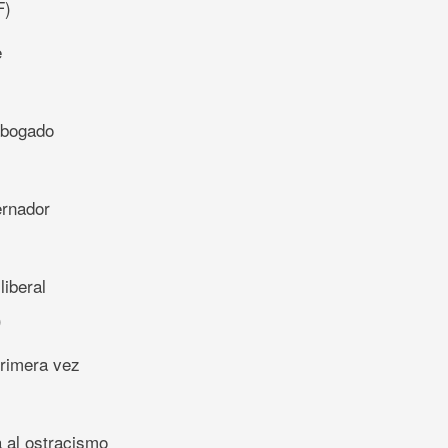
F)
e
abogado
ernador
)
liberal
)
rimera vez
a al ostracismo