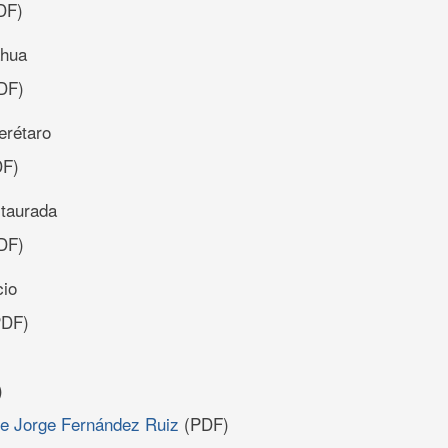
DF)
ahua
DF)
erétaro
F)
taurada
DF)
cio
DF)
)
 de Jorge Fernández Ruiz
(PDF)