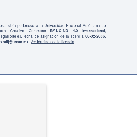
e esta obra pertenece a la Universidad Nacional Autónoma de
ncia Creative Commons
BY-NC-ND 4.0 Internacional
,
0/legalcode.es, fecha de asignación de la licencia
06-02-2006
,
co
stiij@unam.mx.
Ver términos de la licencia