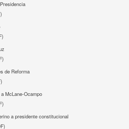
a Presidencia
)
o
F)
uz
F)
es de Reforma
)
e a McLane-Ocampo
F)
erino a presidente constitucional
F)