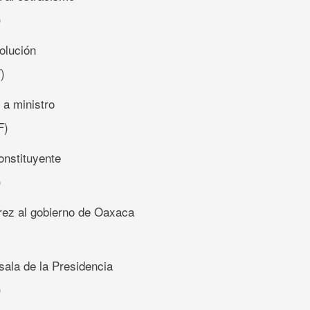
)
volución
)
 a ministro
F)
onstituyente
)
árez al gobierno de Oaxaca
sala de la Presidencia
)