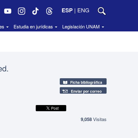
|
ENG
ESP
des
Estudia en jurídicas
Legislación UNAM
ed.
Ficha bibliográfica
Enviar por correo
9,058
Visitas