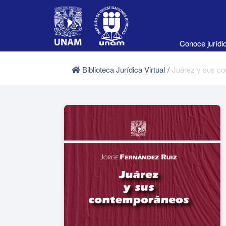
Conoce juríd
Biblioteca Jurídica Virtual
/
Juárez y sus co