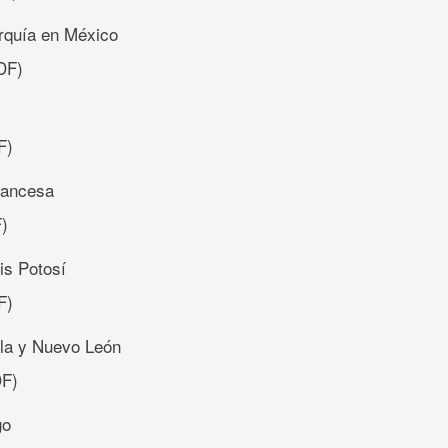
rquía en México
DF)
F)
francesa
)
is Potosí
F)
la y Nuevo León
F)
go