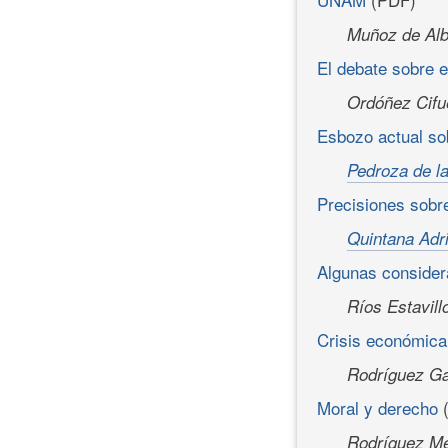
Muñoz de Alb
El debate sobre 
Ordóñez Cifu
Esbozo actual sob
Pedroza de la
Precisiones sobr
Quintana Adri
Algunas considera
Ríos Estavill
Crisis económica
Rodríguez Ga
Moral y derecho
(
Rodríguez Me