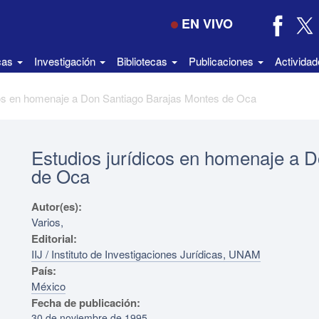
EN VIVO
icas
Investigación
Bibliotecas
Publicaciones
Activida
cos en homenaje a Don Santiago Barajas Montes de Oca
Estudios jurídicos en homenaje a 
de Oca
Autor(es):
Varios,
Editorial:
IIJ / Instituto de Investigaciones Jurídicas, UNAM
País:
México
Fecha de publicación:
30 de noviembre de 1995