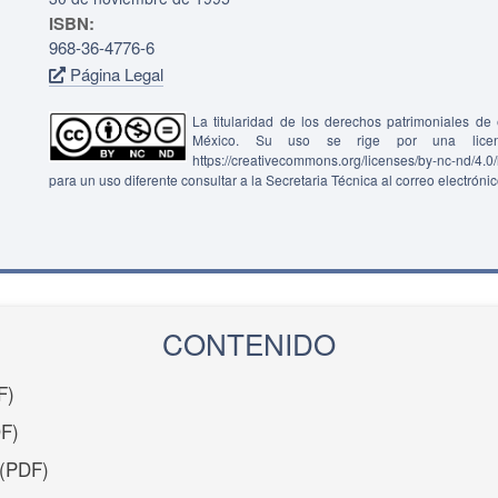
ISBN:
968-36-4776-6
Página Legal
La titularidad de los derechos patrimoniales d
México. Su uso se rige por una lice
https://creativecommons.org/licenses/by-nc-nd/4.
para un uso diferente consultar a la Secretaria Técnica al correo electróni
CONTENIDO
F)
F)
(PDF)