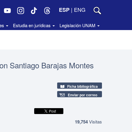
|
ENG
ESP
des
Estudia en jurídicas
Legislación UNAM
Don Santiago Barajas Montes
Ficha bibliográfica
Enviar por correo
19,754
Visitas