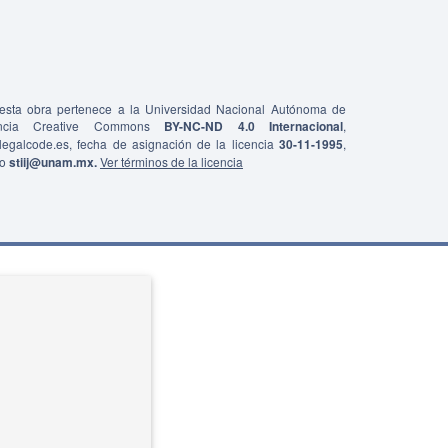
e esta obra pertenece a la Universidad Nacional Autónoma de
ncia Creative Commons
BY-NC-ND 4.0 Internacional
,
0/legalcode.es, fecha de asignación de la licencia
30-11-1995
,
co
stiij@unam.mx.
Ver términos de la licencia