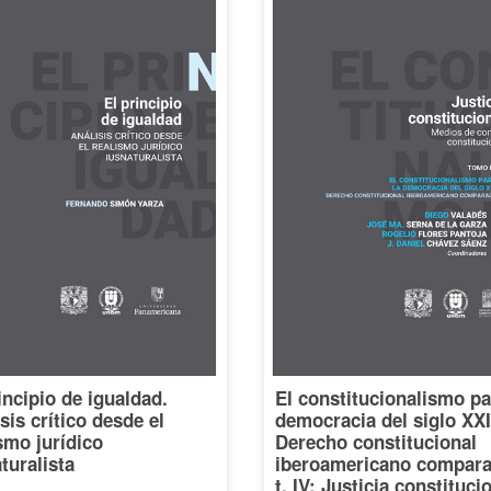
incipio de igualdad.
El constitucionalismo pa
sis crítico desde el
democracia del siglo XXI
smo jurídico
Derecho constitucional
turalista
iberoamericano compara
t. IV: Justicia constituci