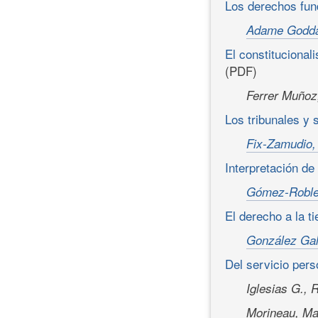
Los derechos fu
Adame Godda
El constitucional
(PDF)
Ferrer Muñoz
Los tribunales y 
Fix-Zamudio,
Interpretación de
Gómez-Roble
El derecho a la t
González Gal
Del servicio pers
Iglesias G.,
Morineau, Ma