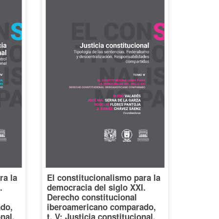
ra la
El constitucionalismo para la
.
democracia del siglo XXI.
Derecho constitucional
do,
iberoamericano comparado,
onal.
t. V: Justicia constitucional.