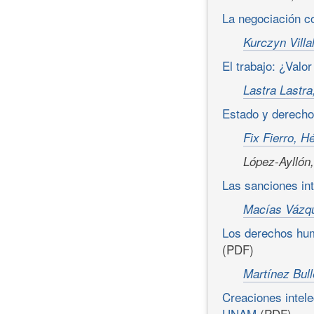
La negociación c
Kurczyn Villa
El trabajo: ¿Valo
Lastra Lastr
Estado y derecho 
Fix Fierro, H
López-Ayllón,
Las sanciones int
Macías Vázq
Los derechos hum
(PDF)
Martínez Bull
Creaciones intele
UNAM
(PDF)