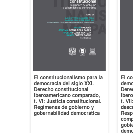
El constitucionalismo para la
El co
democracia del siglo XXI.
democ
Derecho constitucional
Dere
iberoamericano comparado,
iber
t. VI: Justicia constitucional.
t. VI
Regímenes de gobierno y
desce
gobernabilidad democrática
Resp
comp
gobi
demo