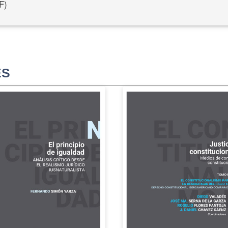
F)
ES