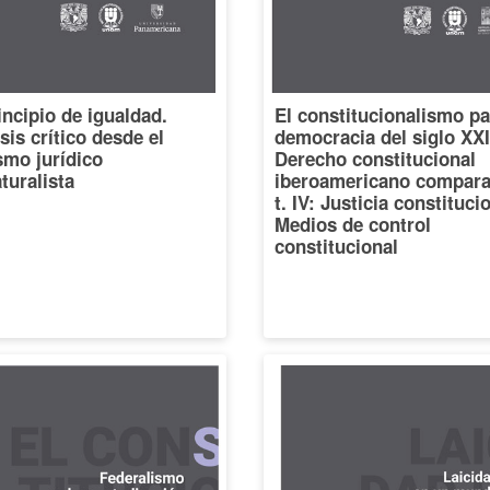
incipio de igualdad.
El constitucionalismo pa
sis crítico desde el
democracia del siglo XXI
smo jurídico
Derecho constitucional
turalista
iberoamericano compara
t. IV: Justicia constituci
Medios de control
constitucional