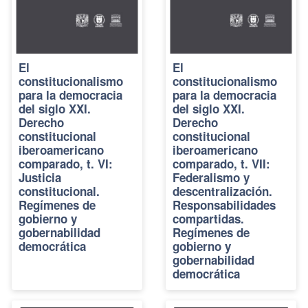
El
El
constitucionalismo
constitucionalismo
para la democracia
para la democracia
del siglo XXI.
del siglo XXI.
Derecho
Derecho
constitucional
constitucional
iberoamericano
iberoamericano
comparado, t. VI:
comparado, t. VII:
Justicia
Federalismo y
constitucional.
descentralización.
Regímenes de
Responsabilidades
gobierno y
compartidas.
gobernabilidad
Regímenes de
democrática
gobierno y
gobernabilidad
democrática