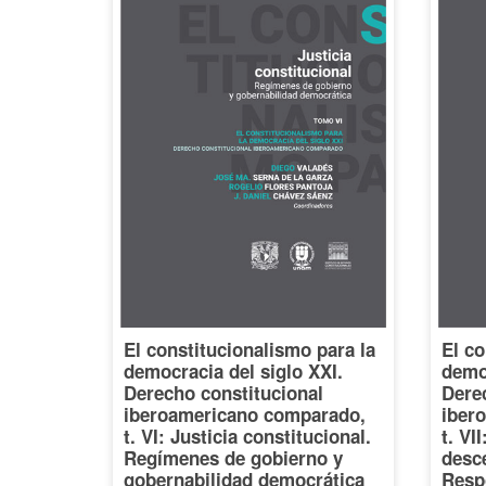
El constitucionalismo para la
El co
democracia del siglo XXI.
democ
Derecho constitucional
Dere
iberoamericano comparado,
iber
t. VI: Justicia constitucional.
t. VI
Regímenes de gobierno y
desce
gobernabilidad democrática
Resp