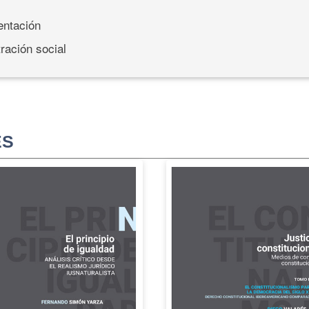
entación
ración social
ES