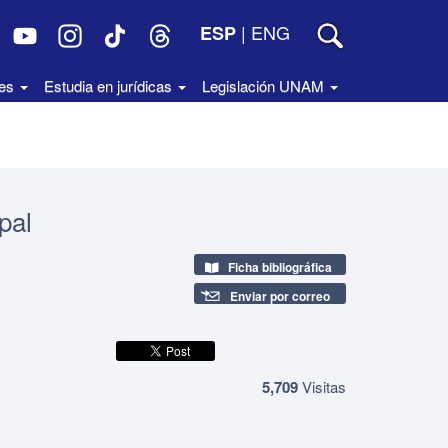
|
ENG
ESP
des
Estudia en jurídicas
Legislación UNAM
pal
Ficha bibliográfica
Enviar por correo
5,709
Visitas