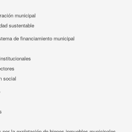
tración municipal
idad sustentable
stema de financiamiento municipal
institucionales
rectores
n social
o
)
s
os por la explotación de bienes inmuebles municipales