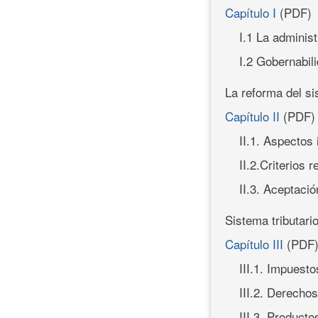
Capítulo I
(PDF)
I.1 La adminis
I.2 Gobernabil
La reforma del si
Capítulo II
(PDF)
II.1. Aspectos 
II.2.Criterios 
II.3. Aceptació
Sistema tributari
Capítulo III
(PDF
III.1. Impuesto
III.2. Derechos
III.3. Product