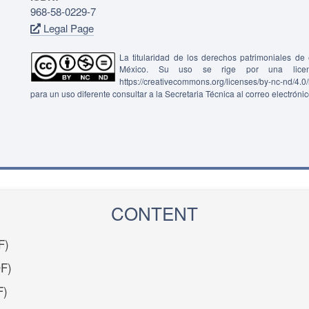
968-58-0229-7
Legal Page
La titularidad de los derechos patrimoniales d
México. Su uso se rige por una lice
https://creativecommons.org/licenses/by-nc-nd/4.
para un uso diferente consultar a la Secretaria Técnica al correo electróni
CONTENT
F)
F)
F)