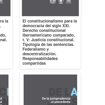
ra la
El constitucionalismo para la
.
democracia del siglo XXI.
Derecho constitucional
do,
iberoamericano comparado,
onal.
t. V: Justicia constitucional.
Tipología de las sentencias.
Federalismo y
descentralización.
Responsabilidades
compartidas