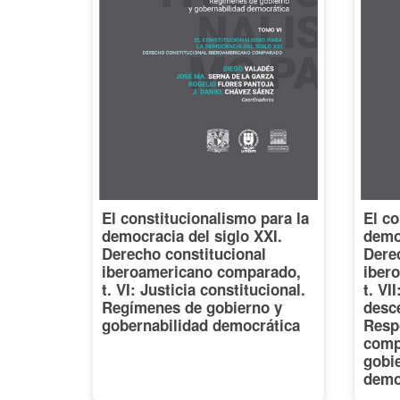
El constitucionalismo para la
El co
democracia del siglo XXI.
democ
Derecho constitucional
Dere
iberoamericano comparado,
iber
t. VI: Justicia constitucional.
t. VI
Regímenes de gobierno y
desce
gobernabilidad democrática
Resp
comp
gobi
demo