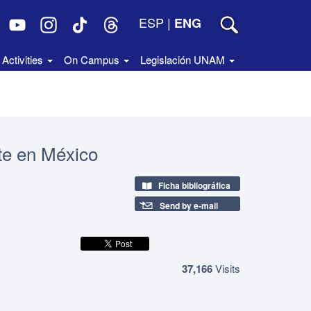
ESP
|
ENG
Activities
On Campus
Legislación UNAM
te en México
Ficha bibliográfica
Send by e-mail
37,166
Visits