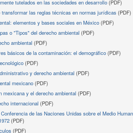
camente tutelados en las sociedades en desarrollo
(PDF)
e transformar las reglas técnicas en normas jurídicas
(PDF)
iental: elementos y bases sociales en México
(PDF)
apas o "Tipos" del derecho ambiental
(PDF)
recho ambiental
(PDF)
res básicos de la contaminación: el demográfico
(PDF)
tecnológico
(PDF)
administrativo y derecho ambiental
(PDF)
ental mexicano
(PDF)
ón mexicana y el derecho ambiental
(PDF)
echo internacional
(PDF)
la Conferencia de las Naciones Unidas sobre el Medio Human
 1972
(PDF)
ículos
(PDF)