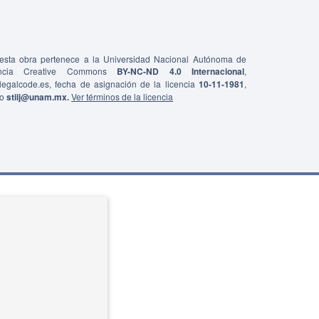
e esta obra pertenece a la Universidad Nacional Autónoma de
ncia Creative Commons
BY-NC-ND 4.0 Internacional
,
0/legalcode.es, fecha de asignación de la licencia
10-11-1981
,
co
stiij@unam.mx.
Ver términos de la licencia