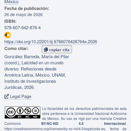
México
Fecha de publicación:
26 de mayo de 2026
ISBN:
978-607-642-876-4
https://doi.org/10.22201/iij.9786076428764e.2026
Como citar:
copiar cita
González Barreda, María del Pilar
(coord.), Laicidad en un mundo
diverso. Reflexiones desde
América Latina, México, UNAM,
Instituto de Investigaciones
Jurídicas, 2026.
Legal Page
La titularidad de los derechos patrimoniales de esta
obra pertenece a la Universidad Nacional Autónoma
de México. Su uso se rige por una licencia Creative
Commons
BY-NC-ND 4.0 Internacional
,
https://creativecommons.org/licenses/by-nc-nd/4.0/legalcode.es, fecha de