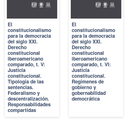
El
El
constitucionalismo
constitucionalismo
para la democracia
para la democracia
del siglo XXI.
del siglo XXI.
Derecho
Derecho
constitucional
constitucional
iberoamericano
iberoamericano
comparado, t. V:
comparado, t. VI:
Justicia
Justicia
constitucional.
constitucional.
Tipología de las
Regímenes de
sentencias.
gobierno y
Federalismo y
gobernabilidad
descentralización.
democrática
Responsabilidades
compartidas