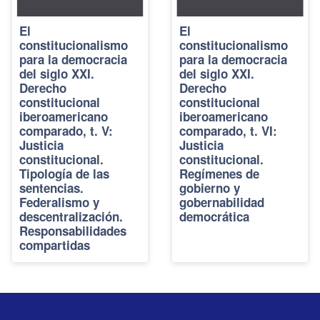
El
El
constitucionalismo
constitucionalismo
para la democracia
para la democracia
del siglo XXI.
del siglo XXI.
Derecho
Derecho
constitucional
constitucional
iberoamericano
iberoamericano
comparado, t. V:
comparado, t. VI:
Justicia
Justicia
constitucional.
constitucional.
Tipología de las
Regímenes de
sentencias.
gobierno y
Federalismo y
gobernabilidad
descentralización.
democrática
Responsabilidades
compartidas