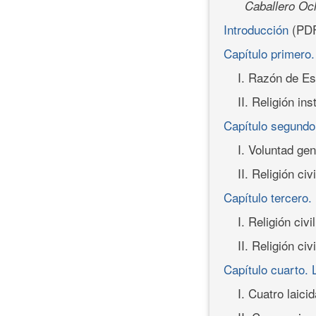
Caballero Oc
Introducción
(PD
Capítulo primero
I. Razón de E
II. Religión in
Capítulo segund
I. Voluntad gen
II. Religión civi
Capítulo tercero. 
I. Religión civi
II. Religión ci
Capítulo cuarto. 
I. Cuatro laici