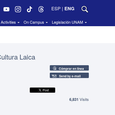
ESP
|
ENG
Activities
On Campus
Legislación UNAM
Cultura Laica
Cómprar en línea
Send by e-mail
6,831
Visits