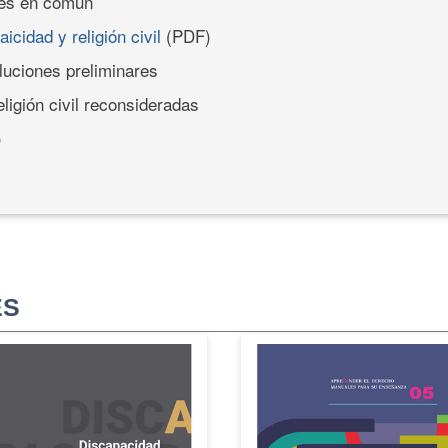
nes en común
aicidad y religión civil
(PDF)
oluciones preliminares
religión civil reconsideradas
)
ES