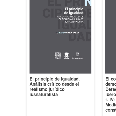
El principio de igualdad.
El co
Análisis crítico desde el
democ
realismo jurídico
Dere
iusnaturalista
iber
t. IV
Medi
const