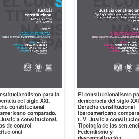
nstitucionalismo para la
El constitucionalismo pa
racia del siglo XXI.
democracia del siglo XXI
cho constitucional
Derecho constitucional
oamericano comparado,
iberoamericano compara
: Justicia constitucional.
t. V: Justicia constitucio
os de control
Tipología de las sentenc
itucional
Federalismo y
descentralización.