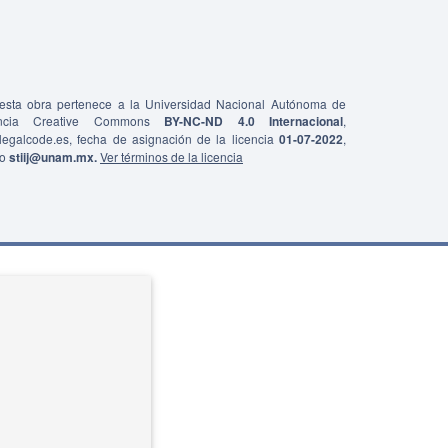
e esta obra pertenece a la Universidad Nacional Autónoma de
ncia Creative Commons
BY-NC-ND 4.0 Internacional
,
0/legalcode.es, fecha de asignación de la licencia
01-07-2022
,
co
stiij@unam.mx.
Ver términos de la licencia