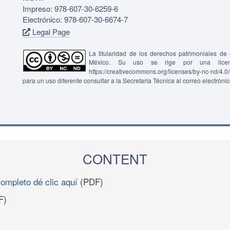
Impreso: 978-607-30-6259-6
Electrónico: 978-607-30-6674-7
Legal Page
La titularidad de los derechos patrimoniales d
México. Su uso se rige por una lice
https://creativecommons.org/licenses/by-nc-nd/4.
para un uso diferente consultar a la Secretaria Técnica al correo electróni
CONTENT
completo dé clic aquí
(PDF)
F)