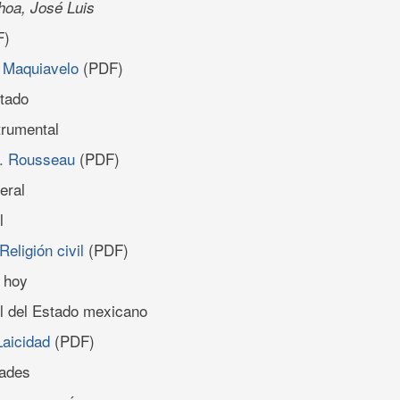
hoa, José Luis
F)
. Maquiavelo
(PDF)
stado
strumental
o. Rousseau
(PDF)
eral
l
Religión civil
(PDF)
l hoy
vil del Estado mexicano
Laicidad
(PDF)
dades