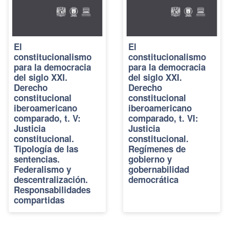
El
El
constitucionalismo
constitucionalismo
para la democracia
para la democracia
del siglo XXI.
del siglo XXI.
Derecho
Derecho
constitucional
constitucional
iberoamericano
iberoamericano
comparado, t. V:
comparado, t. VI:
Justicia
Justicia
constitucional.
constitucional.
Tipología de las
Regímenes de
sentencias.
gobierno y
Federalismo y
gobernabilidad
descentralización.
democrática
Responsabilidades
compartidas