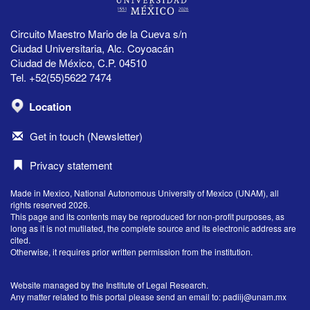
Circuito Maestro Mario de la Cueva s/n
Ciudad Universitaria, Alc. Coyoacán
Ciudad de México, C.P. 04510
Tel. +52(55)5622 7474
Location
Get in touch (Newsletter)
Privacy statement
Made in Mexico, National Autonomous University of Mexico (UNAM), all
rights reserved 2026.
This page and its contents may be reproduced for non-profit purposes, as
long as it is not mutilated, the complete source and its electronic address are
cited.
Otherwise, it requires prior written permission from the institution.
Website managed by the Institute of Legal Research.
Any matter related to this portal please send an email to:
padiij@unam.mx