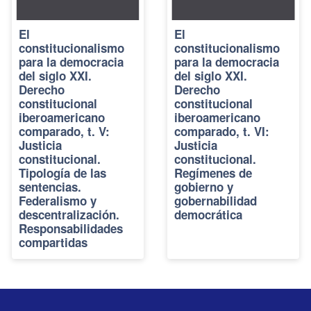
El
El
constitucionalismo
constitucionalismo
para la democracia
para la democracia
del siglo XXI.
del siglo XXI.
Derecho
Derecho
constitucional
constitucional
iberoamericano
iberoamericano
comparado, t. V:
comparado, t. VI:
Justicia
Justicia
constitucional.
constitucional.
Tipología de las
Regímenes de
sentencias.
gobierno y
Federalismo y
gobernabilidad
descentralización.
democrática
Responsabilidades
compartidas