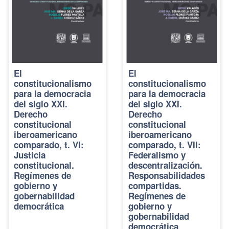
El
El
constitucionalismo
constitucionalismo
para la democracia
para la democracia
del siglo XXI.
del siglo XXI.
Derecho
Derecho
constitucional
constitucional
iberoamericano
iberoamericano
comparado, t. VI:
comparado, t. VII:
Justicia
Federalismo y
constitucional.
descentralización.
Regímenes de
Responsabilidades
gobierno y
compartidas.
gobernabilidad
Regímenes de
democrática
gobierno y
gobernabilidad
democrática