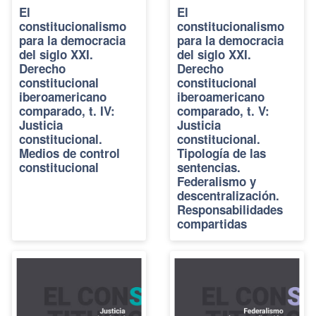
El
El
constitucionalismo
constitucionalismo
para la democracia
para la democracia
del siglo XXI.
del siglo XXI.
Derecho
Derecho
constitucional
constitucional
iberoamericano
iberoamericano
comparado, t. IV:
comparado, t. V:
Justicia
Justicia
constitucional.
constitucional.
Medios de control
Tipología de las
constitucional
sentencias.
Federalismo y
descentralización.
Responsabilidades
compartidas