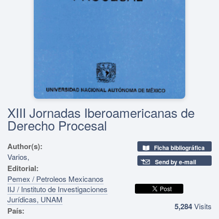
XIII Jornadas Iberoamericanas de
Derecho Procesal
Author(s):
Ficha bibliográfica
Varios,
Send by e-mail
Editorial:
Pemex / Petroleos Mexicanos
IIJ / Instituto de Investigaciones
Jurídicas, UNAM
5,284
Visits
País: