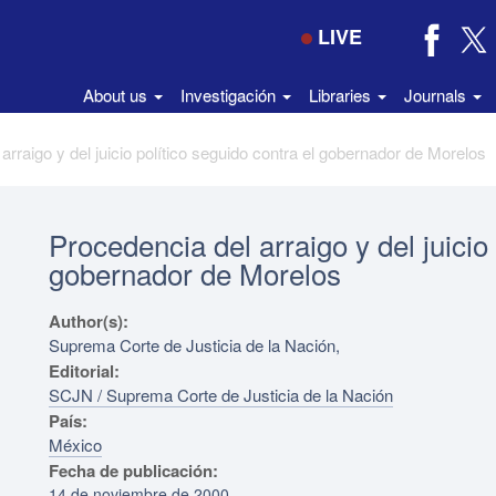
LIVE
About us
Investigación
Libraries
Journals
arraigo y del juicio político seguido contra el gobernador de Morelos
Procedencia del arraigo y del juicio 
gobernador de Morelos
Author(s):
Suprema Corte de Justicia de la Nación,
Editorial:
SCJN / Suprema Corte de Justicia de la Nación
País:
México
Fecha de publicación:
14 de noviembre de 2000