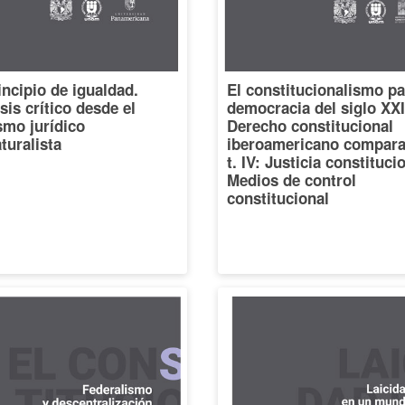
incipio de igualdad.
El constitucionalismo pa
sis crítico desde el
democracia del siglo XXI
smo jurídico
Derecho constitucional
turalista
iberoamericano compara
t. IV: Justicia constituci
Medios de control
constitucional