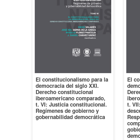
El constitucionalismo para la
El co
democracia del siglo XXI.
democ
Derecho constitucional
Dere
iberoamericano comparado,
iber
t. VI: Justicia constitucional.
t. VI
Regímenes de gobierno y
desce
gobernabilidad democrática
Resp
comp
gobi
demo