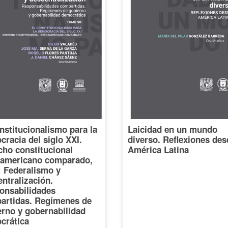
nstitucionalismo para la
Laicidad en un mundo
racia del siglo XXI.
diverso. Reflexiones des
cho constitucional
América Latina
oamericano comparado,
I: Federalismo y
ntralización.
onsabilidades
artidas. Regímenes de
erno y gobernabilidad
crática