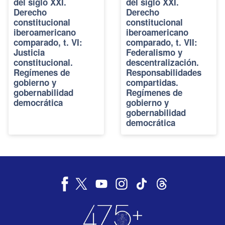
del siglo XXI.
del siglo XXI.
Derecho
Derecho
constitucional
constitucional
iberoamericano
iberoamericano
comparado, t. VI:
comparado, t. VII:
Justicia
Federalismo y
constitucional.
descentralización.
Regímenes de
Responsabilidades
gobierno y
compartidas.
gobernabilidad
Regímenes de
democrática
gobierno y
gobernabilidad
democrática