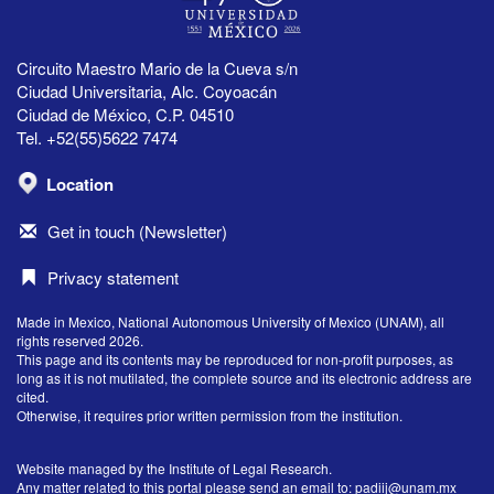
Circuito Maestro Mario de la Cueva s/n
Ciudad Universitaria, Alc. Coyoacán
Ciudad de México, C.P. 04510
Tel. +52(55)5622 7474
Location
Get in touch (Newsletter)
Privacy statement
Made in Mexico, National Autonomous University of Mexico (UNAM), all
rights reserved 2026.
This page and its contents may be reproduced for non-profit purposes, as
long as it is not mutilated, the complete source and its electronic address are
cited.
Otherwise, it requires prior written permission from the institution.
Website managed by the Institute of Legal Research.
Any matter related to this portal please send an email to:
padiij@unam.mx