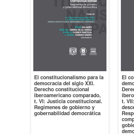
El constitucionalismo para la
El co
democracia del siglo XXI.
democ
Derecho constitucional
Dere
iberoamericano comparado,
iber
t. VI: Justicia constitucional.
t. VI
Regímenes de gobierno y
desce
gobernabilidad democrática
Resp
comp
gobi
demo