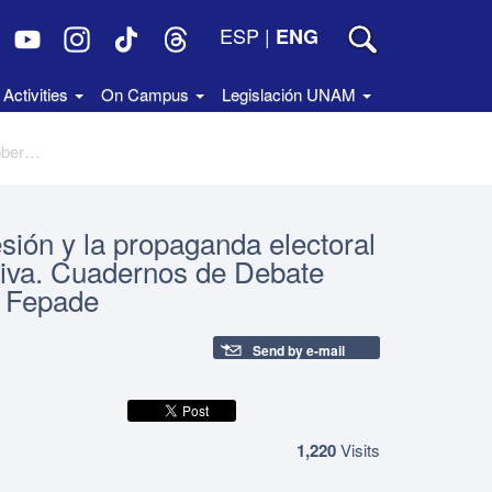
ESP
|
ENG
Activities
On Campus
Legislación UNAM
La tensión entre la libertad de expresión y la propaganda electoral a propósito de la cobertura informativa. Cuadernos de Debate sobre temas Electorales. Colección Fepade
esión y la propaganda electoral
ativa. Cuadernos de Debate
n Fepade
Send by e-mail
1,220
Visits