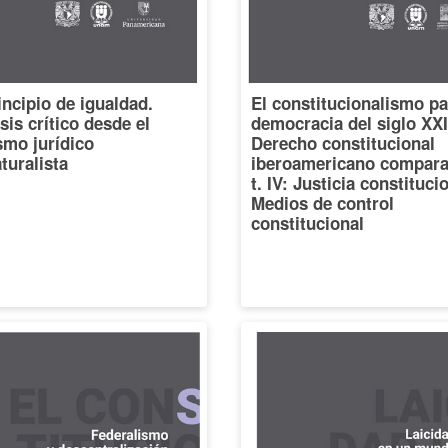
incipio de igualdad.
El constitucionalismo pa
sis crítico desde el
democracia del siglo XXI
smo jurídico
Derecho constitucional
turalista
iberoamericano compara
t. IV: Justicia constituci
Medios de control
constitucional