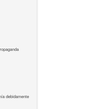
 propaganda
anía debidamente