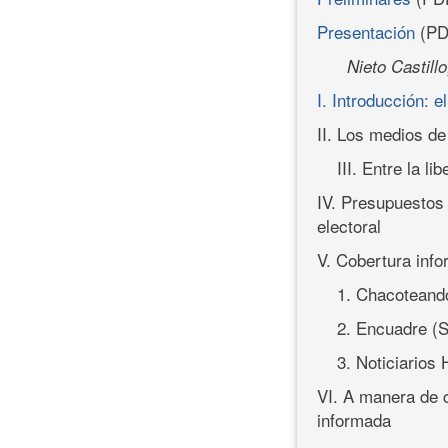
Presentación
(PD
Nieto Castill
I. Introducción: 
II. Los medios de
III. Entre la l
IV. Presupuestos 
electoral
V. Cobertura info
1. Chacoteand
2. Encuadre (
3. Noticiario
VI. A manera de 
informada