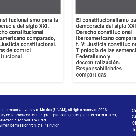
nstitucionalismo para la
El constitucionalismo pa
racia del siglo XXI.
democracia del siglo XXI
cho constitucional
Derecho constitucional
oamericano comparado,
iberoamericano compara
: Justicia constitucional.
t. V: Justicia constitucio
os de control
Tipología de las sentenc
itucional
Federalismo y
descentralización.
Responsabilidades
compartidas
utonomous University of Mexico (UNAM), all rights reserved 2026.
Ci
ay be reproduced for non-profit purposes, as long as it is not mutilated,
Ci
electronic address are cited.
C
written permission from the institution.
Te