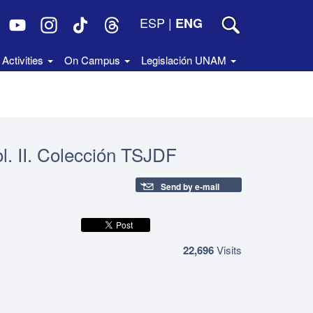
ESP
|
ENG
Activities
On Campus
Legislación UNAM
ol. II. Colección TSJDF
Send by e-mail
22,696
Visits