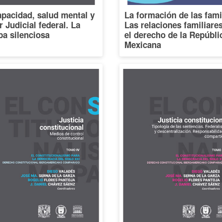
pacidad, salud mental y
La formación de las fami
 Judicial federal. La
Las relaciones familiare
a silenciosa
el derecho de la Repúbli
Mexicana