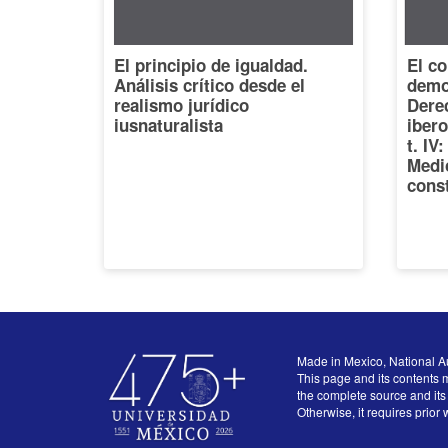
El principio de igualdad.
El co
Análisis crítico desde el
democ
realismo jurídico
Dere
iusnaturalista
iber
t. IV
Medi
const
Made in Mexico, National A
This page and its contents m
the complete source and its 
Otherwise, it requires prior 