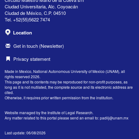
Ciudad Universitaria, Alc. Coyoacán
Ciudad de México, C.P. 04510
Tel. +52(55)5622 7474
Location
Get in touch (Newsletter)
Privacy statement
Made in Mexico, National Autonomous University of Mexico (UNAM), all
rights reserved 2026.
This page and its contents may be reproduced for non-profit purposes, as
long as it is not mutilated, the complete source and its electronic address are
cited.
Otherwise, it requires prior written permission from the institution.
Website managed by the Institute of Legal Research.
Any matter related to this portal please send an email to:
padiij@unam.mx
Last update: 06/08/2026