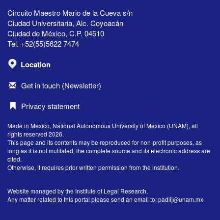
Circuito Maestro Mario de la Cueva s/n
Ciudad Universitaria, Alc. Coyoacán
Ciudad de México, C.P. 04510
Tel. +52(55)5622 7474
Location
Get in touch (Newsletter)
Privacy statement
Made in Mexico, National Autonomous University of Mexico (UNAM), all
rights reserved 2026.
This page and its contents may be reproduced for non-profit purposes, as
long as it is not mutilated, the complete source and its electronic address are
cited.
Otherwise, it requires prior written permission from the institution.
Website managed by the Institute of Legal Research.
Any matter related to this portal please send an email to:
padiij@unam.mx