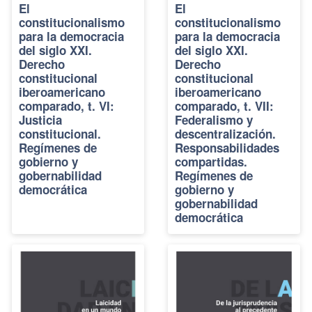
El
El
constitucionalismo
constitucionalismo
para la democracia
para la democracia
del siglo XXI.
del siglo XXI.
Derecho
Derecho
constitucional
constitucional
iberoamericano
iberoamericano
comparado, t. VI:
comparado, t. VII:
Justicia
Federalismo y
constitucional.
descentralización.
Regímenes de
Responsabilidades
gobierno y
compartidas.
gobernabilidad
Regímenes de
democrática
gobierno y
gobernabilidad
democrática