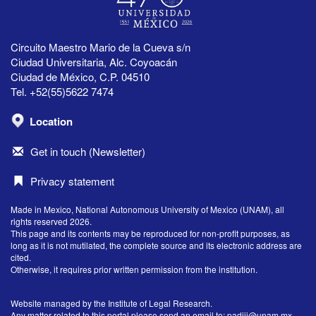
Circuito Maestro Mario de la Cueva s/n
Ciudad Universitaria, Alc. Coyoacán
Ciudad de México, C.P. 04510
Tel. +52(55)5622 7474
Location
Get in touch (Newsletter)
Privacy statement
Made in Mexico, National Autonomous University of Mexico (UNAM), all
rights reserved 2026.
This page and its contents may be reproduced for non-profit purposes, as
long as it is not mutilated, the complete source and its electronic address are
cited.
Otherwise, it requires prior written permission from the institution.
Website managed by the Institute of Legal Research.
Any matter related to this portal please send an email to:
padiij@unam.mx