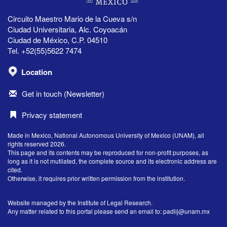
Circuito Maestro Mario de la Cueva s/n
Ciudad Universitaria, Alc. Coyoacán
Ciudad de México, C.P. 04510
Tel. +52(55)5622 7474
Location
Get in touch (Newsletter)
Privacy statement
Made in Mexico, National Autonomous University of Mexico (UNAM), all
rights reserved 2026.
This page and its contents may be reproduced for non-profit purposes, as
long as it is not mutilated, the complete source and its electronic address are
cited.
Otherwise, it requires prior written permission from the institution.
Website managed by the Institute of Legal Research.
Any matter related to this portal please send an email to:
padiij@unam.mx