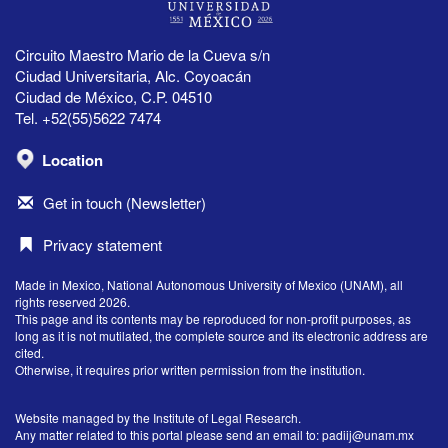
Circuito Maestro Mario de la Cueva s/n
Ciudad Universitaria, Alc. Coyoacán
Ciudad de México, C.P. 04510
Tel. +52(55)5622 7474
Location
Get in touch (Newsletter)
Privacy statement
Made in Mexico, National Autonomous University of Mexico (UNAM), all
rights reserved 2026.
This page and its contents may be reproduced for non-profit purposes, as
long as it is not mutilated, the complete source and its electronic address are
cited.
Otherwise, it requires prior written permission from the institution.
Website managed by the Institute of Legal Research.
Any matter related to this portal please send an email to:
padiij@unam.mx