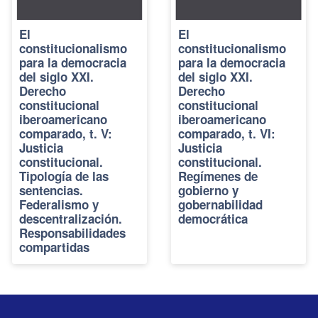
El
El
constitucionalismo
constitucionalismo
para la democracia
para la democracia
del siglo XXI.
del siglo XXI.
Derecho
Derecho
constitucional
constitucional
iberoamericano
iberoamericano
comparado, t. V:
comparado, t. VI:
Justicia
Justicia
constitucional.
constitucional.
Tipología de las
Regímenes de
sentencias.
gobierno y
Federalismo y
gobernabilidad
descentralización.
democrática
Responsabilidades
compartidas