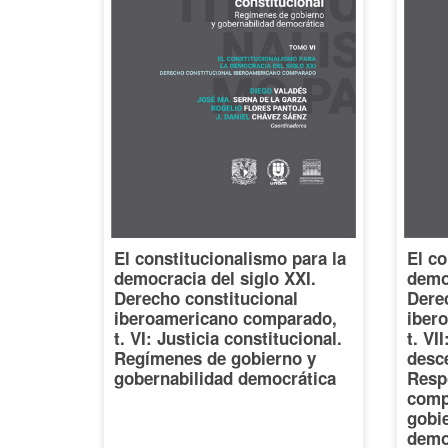
El constitucionalismo para la
El co
democracia del siglo XXI.
democ
Derecho constitucional
Dere
iberoamericano comparado,
iber
t. VI: Justicia constitucional.
t. VI
Regímenes de gobierno y
desce
gobernabilidad democrática
Resp
comp
gobi
demo