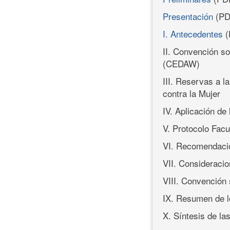
Presentación
(PD
I. Antecedentes
(
II. Convención so
(CEDAW)
III. Reservas a l
contra la Mujer
IV. Aplicación d
V. Protocolo Fac
VI. Recomendacio
VII. Consideracio
VIII. Convención 
IX. Resumen de l
X. Síntesis de l