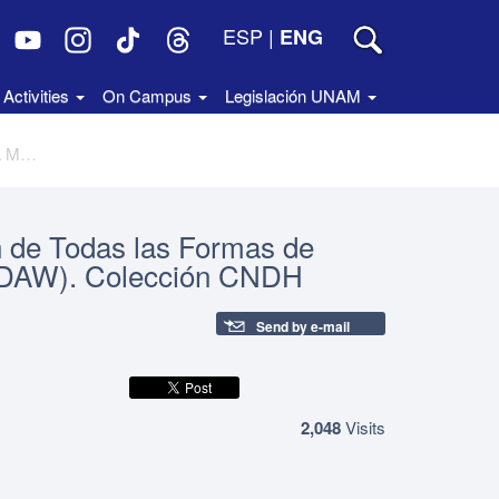
ESP
|
ENG
Activities
On Campus
Legislación UNAM
La Convención sobre la Eliminación de Todas las Formas de Discriminación contra la Mujer (CEDAW). Colección CNDH
n de Todas las Formas de
CEDAW). Colección CNDH
Send by e-mail
2,048
Visits