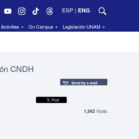
ESP
|
ENG
Activities
On Campus
Legislación UNAM
ción CNDH
Send by e-mail
1,942
Visits