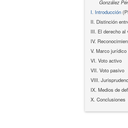
González Pér
I. Introducción
(P
II. Distinción en
III. El derecho al
IV. Reconocimien
V. Marco jurídic
VI. Voto activo
VII. Voto pasivo
VIII. Jurispruden
IX. Medios de def
X. Conclusiones