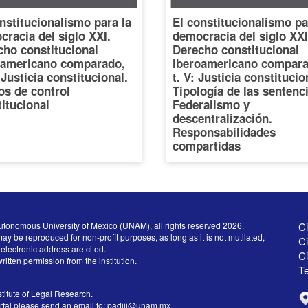
nstitucionalismo para la
El constitucionalismo pa
racia del siglo XXI.
democracia del siglo XXI
cho constitucional
Derecho constitucional
oamericano comparado,
iberoamericano compara
: Justicia constitucional.
t. V: Justicia constitucio
os de control
Tipología de las sentenc
itucional
Federalismo y
descentralización.
Responsabilidades
compartidas
utonomous University of Mexico (UNAM), all rights reserved 2026.
Ci
ay be reproduced for non-profit purposes, as long as it is not mutilated,
Ci
electronic address are cited.
C
written permission from the institution.
Te
titute of Legal Research.
ortal please send an email to:
padiij@unam.mx