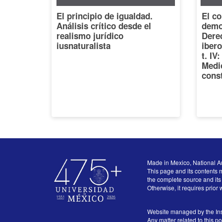
El principio de igualdad.
El co
Análisis crítico desde el
democ
realismo jurídico
Dere
iusnaturalista
iber
t. IV
Medi
const
Made in Mexico, National A
This page and its contents m
the complete source and its 
Otherwise, it requires prior 
Website managed by the Ins
Any matter related to this p