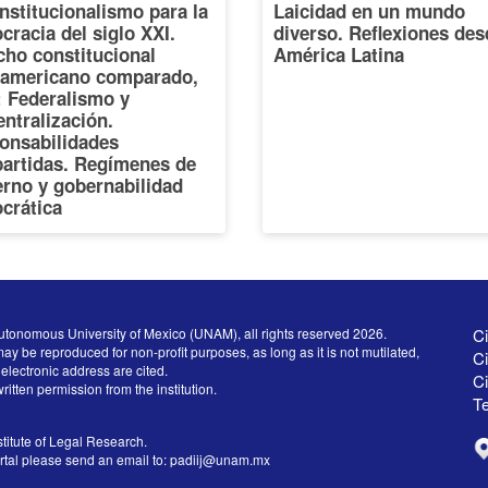
nstitucionalismo para la
Laicidad en un mundo
racia del siglo XXI.
diverso. Reflexiones des
cho constitucional
América Latina
oamericano comparado,
I: Federalismo y
ntralización.
onsabilidades
artidas. Regímenes de
erno y gobernabilidad
crática
utonomous University of Mexico (UNAM), all rights reserved 2026.
Ci
ay be reproduced for non-profit purposes, as long as it is not mutilated,
Ci
electronic address are cited.
C
written permission from the institution.
Te
titute of Legal Research.
ortal please send an email to:
padiij@unam.mx