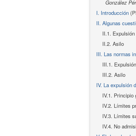
González Pér
I. Introducción
(P
II. Algunas cues
II.1. Expulsión
II.2. Asilo
III. Las normas i
III.1. Expulsió
III.2. Asilo
IV. La expulsión 
IV.1. Principio
IV.2. Límites p
IV.3. Límites s
IV.4. No admis