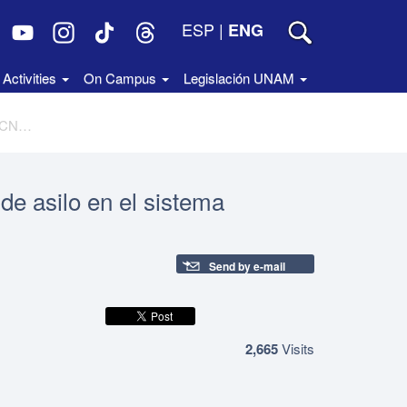
ESP
|
ENG
Activities
On Campus
Legislación UNAM
Expulsión de extranjeros y derecho de asilo en el sistema interamericano. Colección CNDH
de asilo en el sistema
Send by e-mail
2,665
Visits