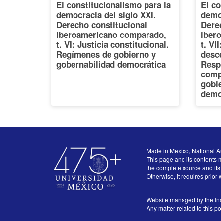
El constitucionalismo para la
El co
democracia del siglo XXI.
democ
Derecho constitucional
Dere
iberoamericano comparado,
iber
t. VI: Justicia constitucional.
t. VI
Regímenes de gobierno y
desce
gobernabilidad democrática
Resp
comp
gobi
demo
Made in Mexico, National A
This page and its contents m
the complete source and its 
Otherwise, it requires prior 
Website managed by the Ins
Any matter related to this p