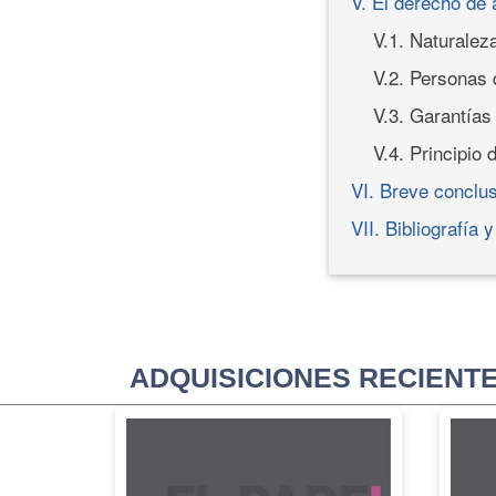
V. El derecho de 
V.1. Naturaleza
V.2. Personas 
V.3. Garantías
V.4. Principio 
VI. Breve conclu
VII. Bibliografía 
ADQUISICIONES RECIENT