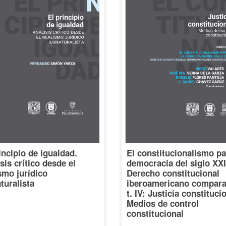
incipio de igualdad.
El constitucionalismo pa
sis crítico desde el
democracia del siglo XXI
smo jurídico
Derecho constitucional
turalista
iberoamericano compara
t. IV: Justicia constituci
Medios de control
constitucional