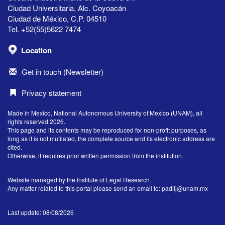
Ciudad Universitaria, Alc. Coyoacán
Ciudad de México, C.P. 04510
Tel. +52(55)5622 7474
Location
Get in touch (Newsletter)
Privacy statement
Made in Mexico, National Autonomous University of Mexico (UNAM), all
rights reserved 2026.
This page and its contents may be reproduced for non-profit purposes, as
long as it is not mutilated, the complete source and its electronic address are
cited.
Otherwise, it requires prior written permission from the institution.
Website managed by the Institute of Legal Research.
Any matter related to this portal please send an email to:
padiij@unam.mx
Last update: 08/08/2026