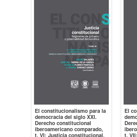
El constitucionalismo para la
El co
democracia del siglo XXI.
democ
Derecho constitucional
Dere
iberoamericano comparado,
iber
t. VI: Justicia constitucional.
t. VI