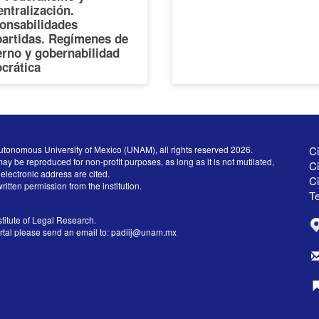
ntralización.
onsabilidades
artidas. Regímenes de
erno y gobernabilidad
crática
utonomous University of Mexico (UNAM), all rights reserved 2026.
Ci
ay be reproduced for non-profit purposes, as long as it is not mutilated,
Ci
electronic address are cited.
C
written permission from the institution.
Te
titute of Legal Research.
ortal please send an email to:
padiij@unam.mx