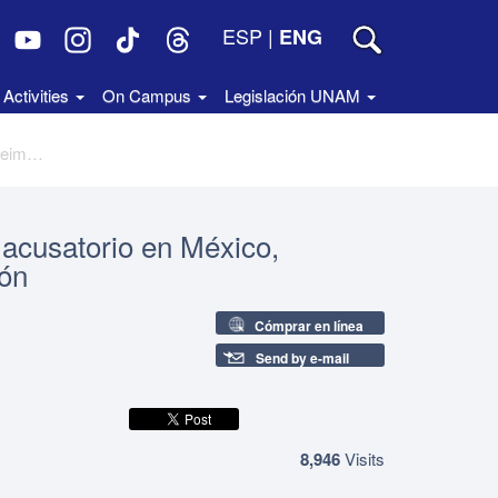
ESP
|
ENG
Activities
On Campus
Legislación UNAM
Los jueces de control en el sistema acusatorio en México, segunda edición, primera reimpresión
 acusatorio en México,
ión
Cómprar en línea
Send by e-mail
8,946
Visits