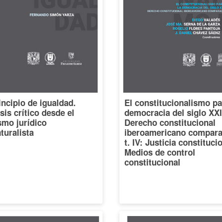
incipio de igualdad.
El constitucionalismo pa
sis crítico desde el
democracia del siglo XXI
smo jurídico
Derecho constitucional
turalista
iberoamericano compara
t. IV: Justicia constituci
Medios de control
constitucional