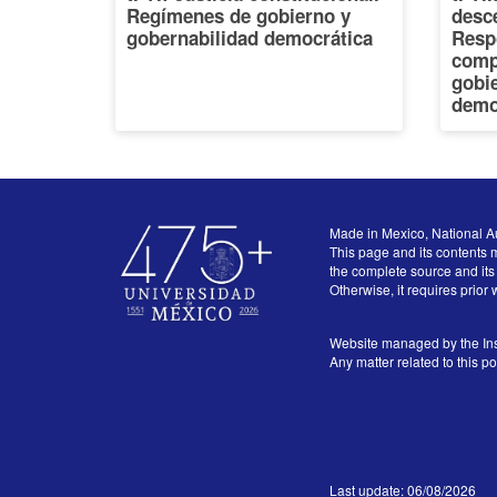
Regímenes de gobierno y
desce
gobernabilidad democrática
Resp
comp
gobi
demo
Made in Mexico, National A
This page and its contents m
the complete source and its 
Otherwise, it requires prior 
Website managed by the Ins
Any matter related to this p
Last update: 06/08/2026