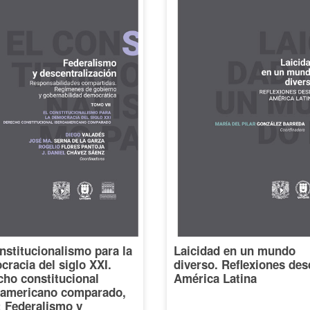
nstitucionalismo para la
Laicidad en un mundo
racia del siglo XXI.
diverso. Reflexiones des
cho constitucional
América Latina
oamericano comparado,
I: Federalismo y