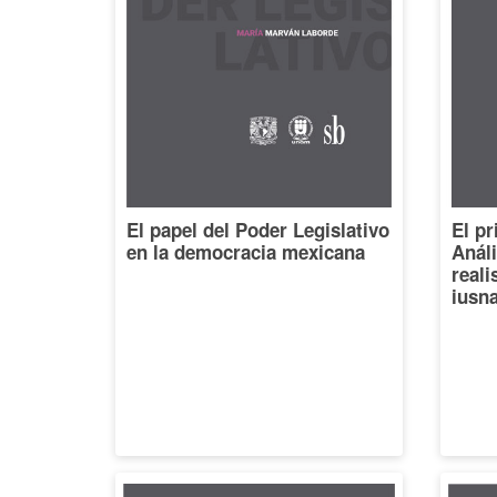
El papel del Poder Legislativo
El pr
en la democracia mexicana
Análi
reali
iusna