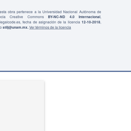
e esta obra pertenece a la Universidad Nacional Autónoma de
ncia Creative Commons
BY-NC-ND 4.0 Internacional
,
0/legalcode.es, fecha de asignación de la licencia
12-10-2018
,
co
stiij@unam.mx.
Ver términos de la licencia