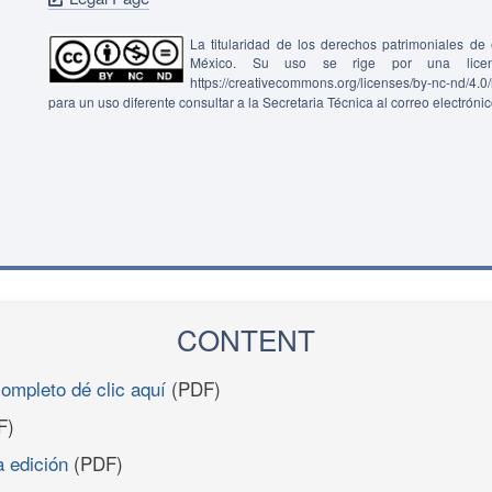
La titularidad de los derechos patrimoniales d
México. Su uso se rige por una lice
https://creativecommons.org/licenses/by-nc-nd/4.
para un uso diferente consultar a la Secretaria Técnica al correo electróni
CONTENT
completo dé clic aquí
(PDF)
F)
a edición
(PDF)