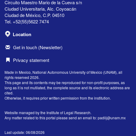
Circuito Maestro Mario de la Cueva s/n
Ciudad Universitaria, Alc. Coyoacán
Ciudad de México, C.P. 04510
Tel. +52(55)5622 7474
Location
Get in touch (Newsletter)
Privacy statement
Made in Mexico, National Autonomous University of Mexico (UNAM), all
rights reserved 2026.
This page and its contents may be reproduced for non-profit purposes, as
long as it is not mutilated, the complete source and its electronic address are
cited.
Otherwise, it requires prior written permission from the institution.
Website managed by the Institute of Legal Research.
Any matter related to this portal please send an email to:
padiij@unam.mx
Last update: 06/08/2026