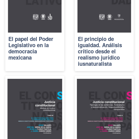
El papel del Poder
El principio de
Legislativo en la
igualdad. Análisis
democracia
crítico desde el
mexicana
realismo jurídico
iusnaturalista