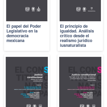
El papel del Poder
El principio de
Legislativo en la
igualdad. Análisis
democracia
crítico desde el
mexicana
realismo jurídico
iusnaturalista