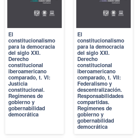
El
El
constitucionalismo
constitucionalismo
para la democracia
para la democracia
del siglo XXI.
del siglo XXI.
Derecho
Derecho
constitucional
constitucional
iberoamericano
iberoamericano
comparado, t. VI:
comparado, t. VII:
Justicia
Federalismo y
constitucional.
descentralización.
Regímenes de
Responsabilidades
gobierno y
compartidas.
gobernabilidad
Regímenes de
democrática
gobierno y
gobernabilidad
democrática