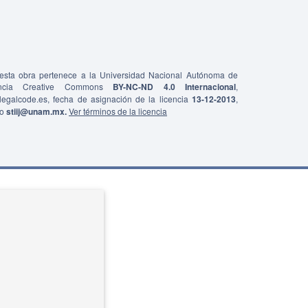
e esta obra pertenece a la Universidad Nacional Autónoma de
ncia Creative Commons
BY-NC-ND 4.0 Internacional
,
0/legalcode.es, fecha de asignación de la licencia
13-12-2013
,
co
stiij@unam.mx.
Ver términos de la licencia