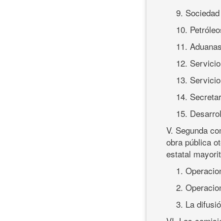
9. Sociedad
10. Petróle
11. Aduana
12. Servici
13. Servicio
14. Secreta
15. Desarrol
V. Segunda com
obra pública o
estatal mayori
1. Operacio
2. Operacio
3. La difusi
VI. Las comisi