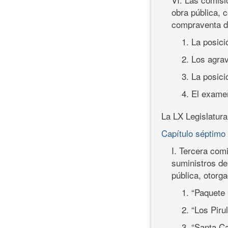
obra pública, 
compraventa de
1. La posici
2. Los agra
3. La posici
4. El examen
La LX Legislatura
Capítulo séptimo
I. Tercera com
suministros de
pública, otorg
1. “Paquete
2. “Los Piru
3. “Santa Ca