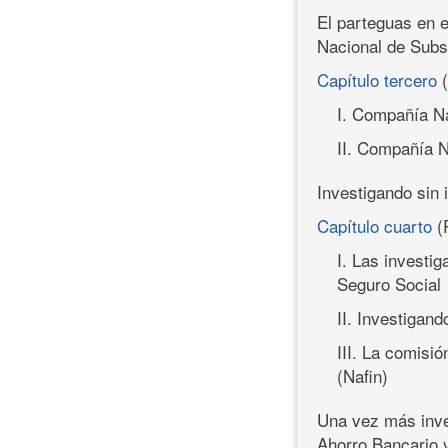
El parteguas en e
Nacional de Subs
Capítulo tercero
I. Compañía Na
II. Compañía N
Investigando sin 
Capítulo cuarto
(
I. Las investig
Seguro Social
II. Investigand
III. La comisi
(Nafin)
Una vez más inves
Ahorro Bancario 