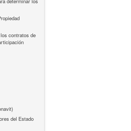
ara determinar los
 Propiedad
 los contratos de
rticipación
onavit)
ores del Estado