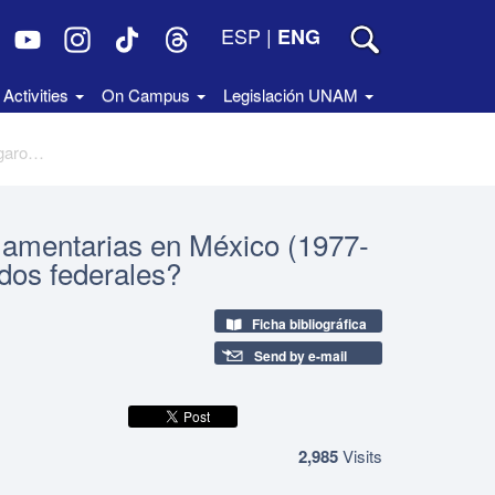
ESP
|
ENG
Activities
On Campus
Legislación UNAM
Treinta años de investigaciones parlamentarias en México (1977-2007). ¿Qué investigaron los diputados federales?
rlamentarias en México (1977-
ados federales?
Ficha bibliográfica
Send by e-mail
2,985
Visits