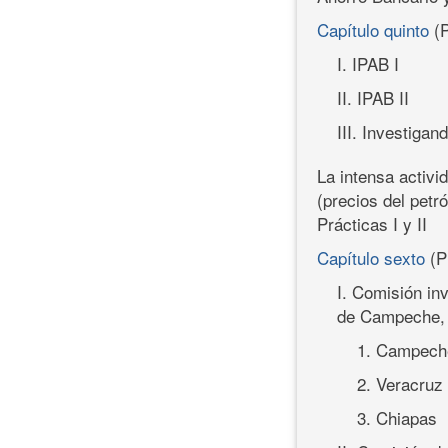
Capítulo quinto
(
I. IPAB I
II. IPAB II
III. Investiga
La intensa activi
(precios del petr
Prácticas I y II
Capítulo sexto
(P
I. Comisión in
de Campeche, 
1. Campech
2. Veracruz
3. Chiapas