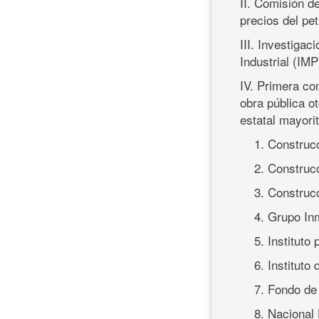
II. Comisión d
precios del pet
III. Investigac
Industrial (IMP
IV. Primera co
obra pública o
estatal mayori
1. Construc
2. Construc
3. Construc
4. Grupo Inm
5. Instituto
6. Instituto
7. Fondo de
8. Nacional 