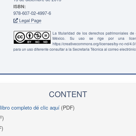
ISBN:
978-607-02-4997-6
Legal Page
La titularidad de los derechos patrimoniales d
México. Su uso se rige por una lice
https://creativecommons.org/licenses/by-nc-nd/4.
para un uso diferente consultar a la Secretaria Técnica al correo electróni
CONTENT
libro completo dé clic aquí
(PDF)
F)
F)