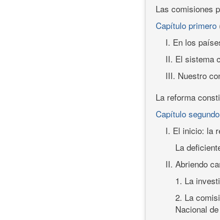
Las comisiones p
Capítulo primero
I. En los paí
II. El sistema 
III. Nuestro c
La reforma consti
Capítulo segund
I. El inicio: 
La deficient
II. Abriendo c
1. La inves
2. La comis
Nacional de