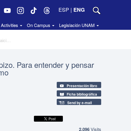
ESP
|
ENG
Activities
On Campus
Legislación UNAM
Colección de Cuadernos Jorge Carpizo. Para entender y pensar la laicidad, núm. 9, Laicidad y ateísmo
izo. Para entender y pensar
smo
Presentación libro
Ficha bibliográfica
Send by e-mail
2,096
Visits