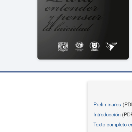
Preliminares
(PD
Introducción
(PD
Texto completo 