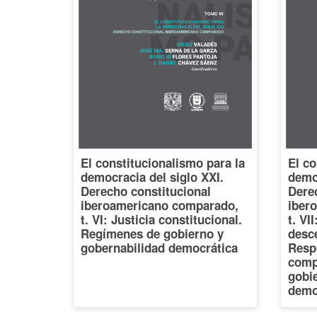
El constitucionalismo para la
El co
democracia del siglo XXI.
democ
Derecho constitucional
Dere
iberoamericano comparado,
iber
t. VI: Justicia constitucional.
t. VI
Regímenes de gobierno y
desce
gobernabilidad democrática
Resp
comp
gobi
demo