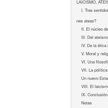
LAICISMO, ATE
I. Tres sentid
nes ateas?
II. El núcleo de
III. Del ateísm
IV. De la ética
V. Moral y reli
VI. Una filosofí
VII. La polític
Un nuevo Estad
VIII. El laicis
IX. Conclusión
Notas