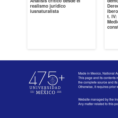
Análisis crítico desde el
democ
realismo jurídico
Dere
iusnaturalista
iber
t. IV
Medi
const
Made in Mexico, National A
This page and its contents m
the complete source and its 
Otherwise, it requires prior 
Website managed by the Ins
Any matter related to this p