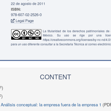
22 de agosto de 2011
ISBN:
978-607-02-2526-0
Legal Page
La titularidad de los derechos patrimoniales d
México. Su uso se rige por una lice
https://creativecommons.org/licenses/by-nc-nd/4.
para un uso diferente consultar a la Secretaria Técnica al correo electróni
CONTENT
F)
F)
 Análisis conceptual: la empresa fuera de la empresa 1
(PD