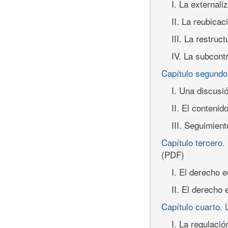
I. La externali
II. La reubicac
III. La restruc
IV. La subcont
Capítulo segundo.
I. Una discusió
II. El conteni
III. Seguimient
Capítulo tercero.
(PDF)
I. El derecho 
II. El derecho
Capítulo cuarto. 
I. La regulació