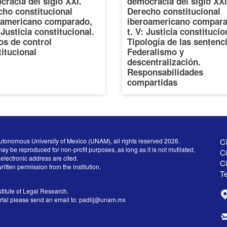
racia del siglo XXI.
democracia del siglo XXI
cho constitucional
Derecho constitucional
oamericano comparado,
iberoamericano compara
: Justicia constitucional.
t. V: Justicia constitucio
os de control
Tipología de las sentenc
itucional
Federalismo y
descentralización.
Responsabilidades
compartidas
utonomous University of Mexico (UNAM), all rights reserved 2026.
Ci
ay be reproduced for non-profit purposes, as long as it is not mutilated,
Ci
electronic address are cited.
C
written permission from the institution.
Te
titute of Legal Research.
ortal please send an email to:
padiij@unam.mx