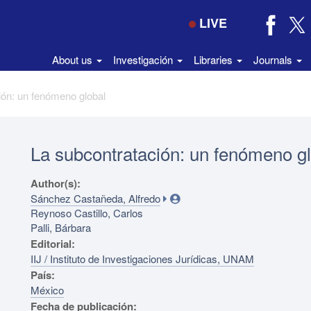
LIVE
About us
Investigación
Libraries
Journals
ión: un fenómeno global
La subcontratación: un fenómeno g
Author(s):
Sánchez Castañeda, Alfredo
Reynoso Castillo, Carlos
Palli, Bárbara
Editorial:
IIJ / Instituto de Investigaciones Jurídicas, UNAM
País:
México
Fecha de publicación: