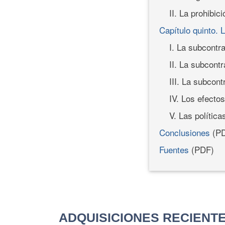
II. La prohibic
Capítulo quinto. 
I. La subcontr
II. La subcontr
III. La subcont
IV. Los efectos
V. Las política
Conclusiones
(PD
Fuentes
(PDF)
ADQUISICIONES RECIENT