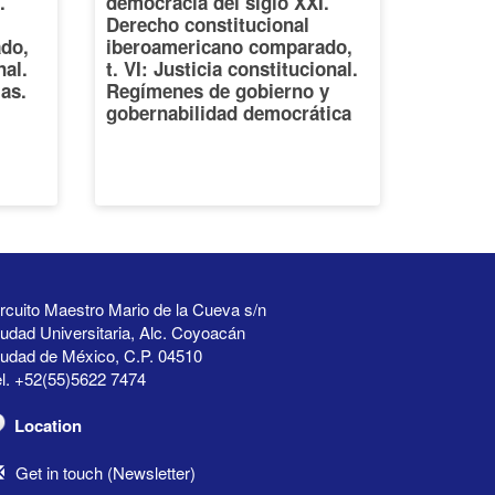
.
democracia del siglo XXI.
Derecho constitucional
do,
iberoamericano comparado,
nal.
t. VI: Justicia constitucional.
ias.
Regímenes de gobierno y
gobernabilidad democrática
rcuito Maestro Mario de la Cueva s/n
udad Universitaria, Alc. Coyoacán
iudad de México, C.P. 04510
l. +52(55)5622 7474
Location
Get in touch (Newsletter)