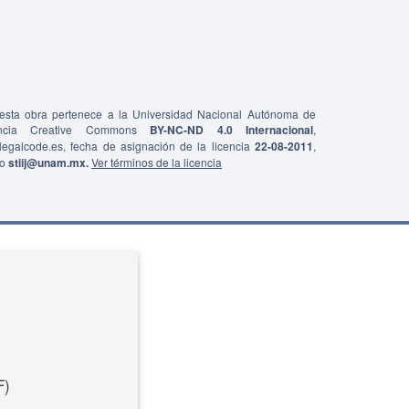
e esta obra pertenece a la Universidad Nacional Autónoma de
ncia Creative Commons
BY-NC-ND 4.0 Internacional
,
0/legalcode.es, fecha de asignación de la licencia
22-08-2011
,
co
stiij@unam.mx.
Ver términos de la licencia
F)