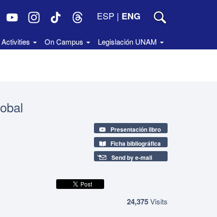
ESP
|
ENG
Activities
On Campus
Legislación UNAM
lobal
Presentación libro
Ficha bibliográfica
Send by e-mail
24,375
Visits