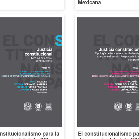
Mexicana
nstitucionalismo para la
El constitucionalismo pa