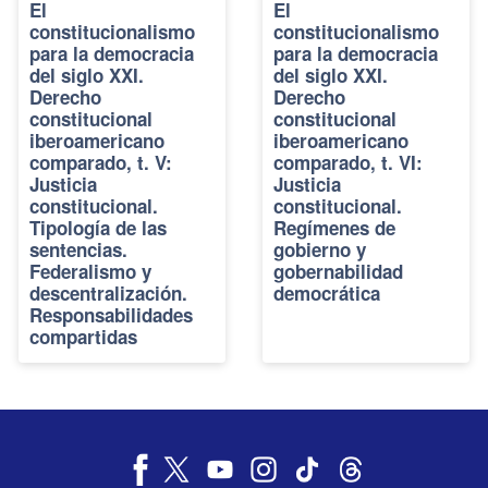
El
El
constitucionalismo
constitucionalismo
para la democracia
para la democracia
del siglo XXI.
del siglo XXI.
Derecho
Derecho
constitucional
constitucional
iberoamericano
iberoamericano
comparado, t. V:
comparado, t. VI:
Justicia
Justicia
constitucional.
constitucional.
Tipología de las
Regímenes de
sentencias.
gobierno y
Federalismo y
gobernabilidad
descentralización.
democrática
Responsabilidades
compartidas