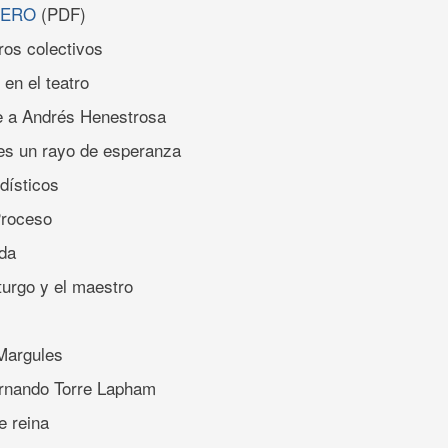
CERO
(PDF)
bros colectivos
 en el teatro
e a Andrés Henestrosa
 es un rayo de esperanza
odísticos
Proceso
da
turgo y el maestro
 Margules
rnando Torre Lapham
e reina