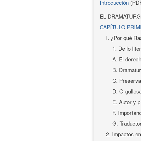
Introducción
(PD
EL DRAMATURG
CAPÍTULO PRI
I. ¿Por qué Ra
1. De lo lite
A. El derech
B. Dramatur
C. Preserva
D. Orgullo
E. Autor y p
F. Importanc
G. Traducto
2. Impactos en 