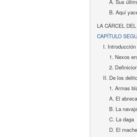
A. Sus últi
B. Aquí yac
LA CÁRCEL DE
CAPÍTULO SEG
I. Introducción
1. Nexos ent
2. Definici
II. De los deli
1. Armas bl
A. El abrec
B. La navaj
C. La daga
D. El mache