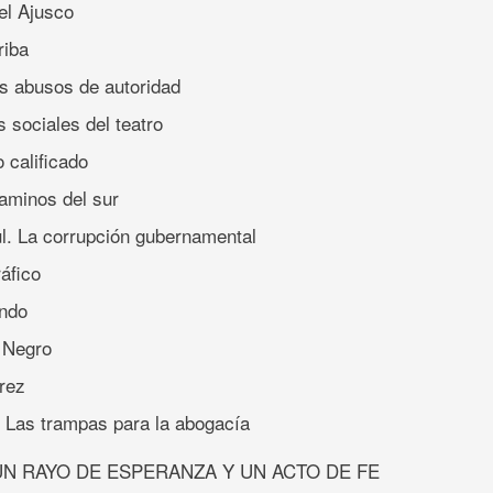
del Ajusco
riba
es abusos de autoridad
 sociales del teatro
 calificado
caminos del sur
ul. La corrupción gubernamental
ráfico
ando
 Negro
árez
. Las trampas para la abogacía
UN RAYO DE ESPERANZA Y UN ACTO DE FE