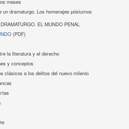
mos meses
e un dramaturgo. Los homenajes póstumos
L DRAMATURGO. EL MUNDO PENAL
UNDO
(PDF)
re la literatura y el derecho
ones y conceptos
tos clásicos a los delitos del nuevo milenio
ancas
artas
a
te