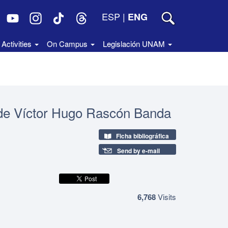
ESP
|
ENG
Activities
On Campus
Legislación UNAM
ro de Víctor Hugo Rascón Banda
Ficha bibliográfica
Send by e-mail
6,768
Visits