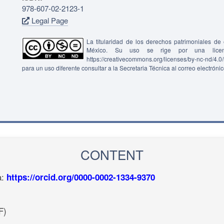
978-607-02-2123-1
Legal Page
La titularidad de los derechos patrimoniales d
México. Su uso se rige por una lice
https://creativecommons.org/licenses/by-nc-nd/4.
para un uso diferente consultar a la Secretaria Técnica al correo electróni
CONTENT
a:
https://orcid.org/0000-0002-1334-9370
F)