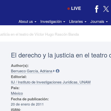
LIVE
About us
Investigación
Libraries
Journals
justicia en el teatro de Víctor Hugo Rascón Banda
El derecho y la justicia en el teat
Author(s):
Berrueco García, Adriana
Editorial:
IIJ / Instituto de Investigaciones Jurídicas, UNAM
País:
México
Fecha de publicación:
20 de enero de 2011
ISBN: