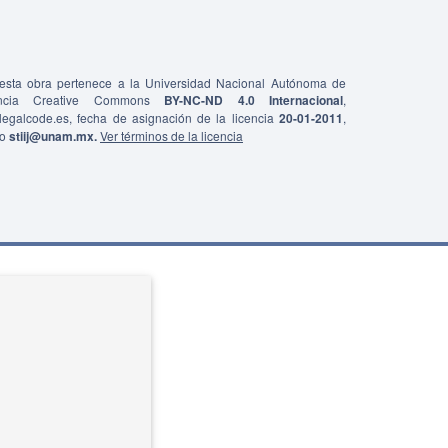
e esta obra pertenece a la Universidad Nacional Autónoma de
ncia Creative Commons
BY-NC-ND 4.0 Internacional
,
0/legalcode.es, fecha de asignación de la licencia
20-01-2011
,
co
stiij@unam.mx.
Ver términos de la licencia