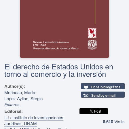
El derecho de Estados Unidos en
torno al comercio y la inversión
Author(s):
Ficha bibliográfica
Morineau, Marta
Send by e-mail
López Ayllón, Sergio
.
Editores
Editorial:
IIJ / Instituto de Investigaciones
6,610
Visits
Jurídicas, UNAM