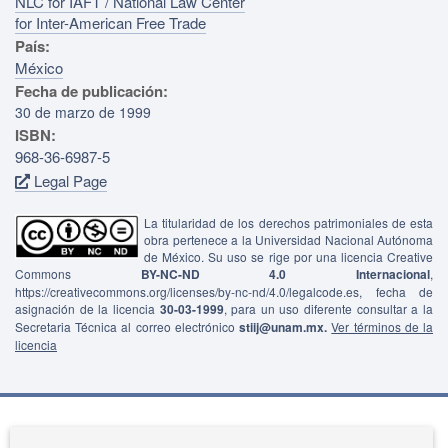
NLC for IAFT / National Law Center
for Inter-American Free Trade
País:
México
Fecha de publicación:
30 de marzo de 1999
ISBN:
968-36-6987-5
Legal Page
La titularidad de los derechos patrimoniales de esta
obra pertenece a la Universidad Nacional Autónoma
de México. Su uso se rige por una licencia Creative
Commons
BY-NC-ND 4.0 Internacional
,
https://creativecommons.org/licenses/by-nc-nd/4.0/legalcode.es, fecha de
asignación de la licencia
30-03-1999
, para un uso diferente consultar a la
Secretaria Técnica al correo electrónico
stiij@unam.mx.
Ver términos de la
licencia