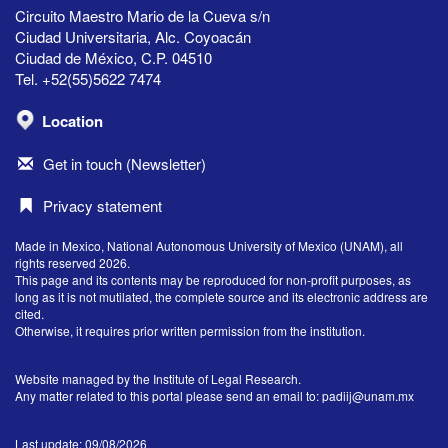
Circuito Maestro Mario de la Cueva s/n
Ciudad Universitaria, Alc. Coyoacán
Ciudad de México, C.P. 04510
Tel. +52(55)5622 7474
Location
Get in touch (Newsletter)
Privacy statement
Made in Mexico, National Autonomous University of Mexico (UNAM), all
rights reserved 2026.
This page and its contents may be reproduced for non-profit purposes, as
long as it is not mutilated, the complete source and its electronic address are
cited.
Otherwise, it requires prior written permission from the institution.
Website managed by the Institute of Legal Research.
Any matter related to this portal please send an email to:
padiij@unam.mx
Last update: 09/08/2026