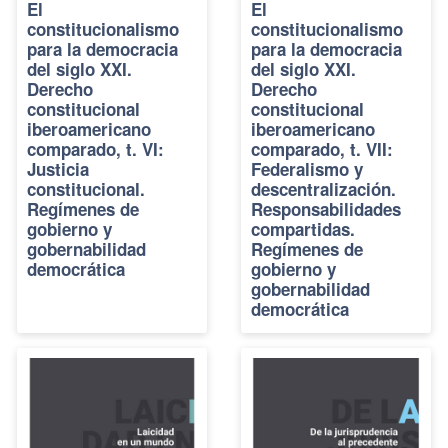
El
El
constitucionalismo
constitucionalismo
para la democracia
para la democracia
del siglo XXI.
del siglo XXI.
Derecho
Derecho
constitucional
constitucional
iberoamericano
iberoamericano
comparado, t. VI:
comparado, t. VII:
Justicia
Federalismo y
constitucional.
descentralización.
Regímenes de
Responsabilidades
gobierno y
compartidas.
gobernabilidad
Regímenes de
democrática
gobierno y
gobernabilidad
democrática