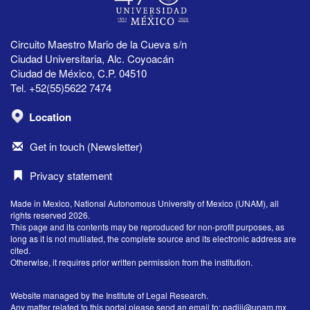
Circuito Maestro Mario de la Cueva s/n
Ciudad Universitaria, Alc. Coyoacán
Ciudad de México, C.P. 04510
Tel. +52(55)5622 7474
Location
Get in touch (Newsletter)
Privacy statement
Made in Mexico, National Autonomous University of Mexico (UNAM), all
rights reserved 2026.
This page and its contents may be reproduced for non-profit purposes, as
long as it is not mutilated, the complete source and its electronic address are
cited.
Otherwise, it requires prior written permission from the institution.
Website managed by the Institute of Legal Research.
Any matter related to this portal please send an email to:
padiij@unam.mx