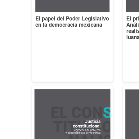
El papel del Poder Legislativo
El pr
en la democracia mexicana
Análi
reali
iusna