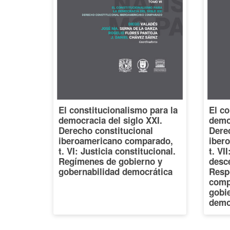
El constitucionalismo para la
El co
democracia del siglo XXI.
democ
Derecho constitucional
Dere
iberoamericano comparado,
iber
t. VI: Justicia constitucional.
t. VI
Regímenes de gobierno y
desce
gobernabilidad democrática
Resp
comp
gobi
demo