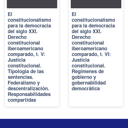
El
El
constitucionalismo
constitucionalismo
para la democracia
para la democracia
del siglo XXI.
del siglo XXI.
Derecho
Derecho
constitucional
constitucional
iberoamericano
iberoamericano
comparado, t. V:
comparado, t. VI:
Justicia
Justicia
constitucional.
constitucional.
Tipología de las
Regímenes de
sentencias.
gobierno y
Federalismo y
gobernabilidad
descentralización.
democrática
Responsabilidades
compartidas