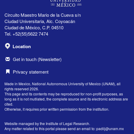
Circuito Maestro Mario de la Cueva s/n
Ciudad Universitaria, Alc. Coyoacán
Ciudad de México, C.P. 04510
Tel. +52(55)5622 7474
Location
Get in touch (Newsletter)
Privacy statement
Made in Mexico, National Autonomous University of Mexico (UNAM), all
rights reserved 2026.
This page and its contents may be reproduced for non-profit purposes, as
long as it is not mutilated, the complete source and its electronic address are
cited.
Otherwise, it requires prior written permission from the institution.
Website managed by the Institute of Legal Research.
Any matter related to this portal please send an email to:
padiij@unam.mx