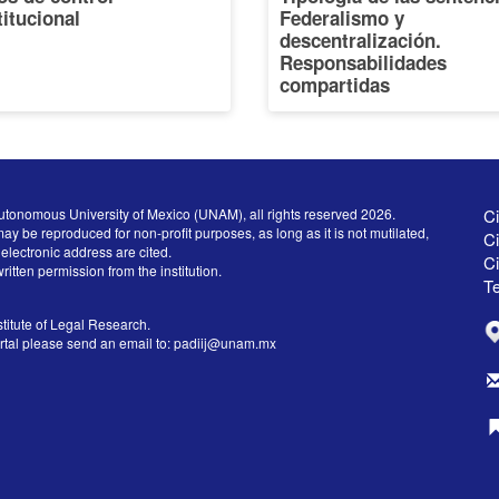
itucional
Federalismo y
descentralización.
Responsabilidades
compartidas
utonomous University of Mexico (UNAM), all rights reserved 2026.
Ci
ay be reproduced for non-profit purposes, as long as it is not mutilated,
Ci
electronic address are cited.
C
written permission from the institution.
Te
titute of Legal Research.
ortal please send an email to:
padiij@unam.mx