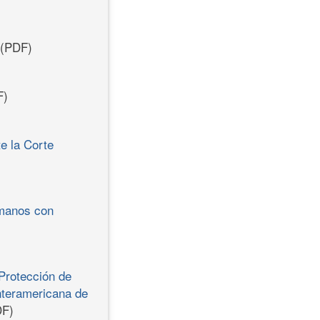
(PDF)
F)
e la Corte
umanos con
 Protección de
nteramericana de
F)