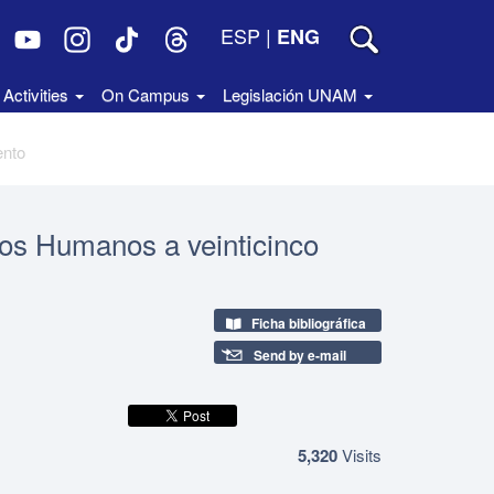
ESP
|
ENG
Activities
On Campus
Legislación UNAM
ento
os Humanos a veinticinco
Ficha bibliográfica
Send by e-mail
5,320
Visits