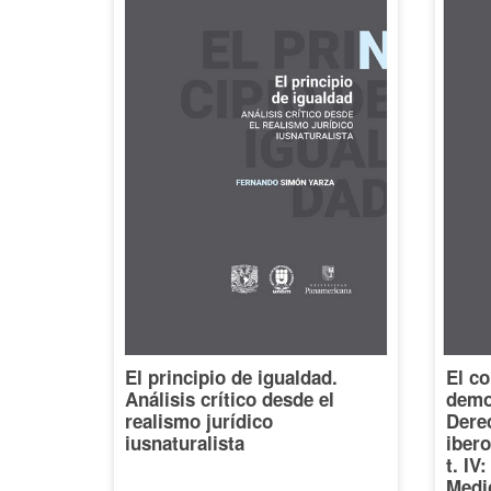
El principio de igualdad.
El co
Análisis crítico desde el
democ
realismo jurídico
Dere
iusnaturalista
iber
t. IV
Medi