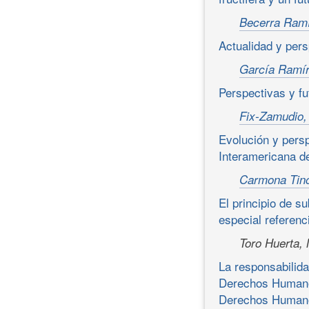
Becerra Ramí
Actualidad y per
García Ramír
Perspectivas y f
Fix-Zamudio,
Evolución y persp
Interamericana 
Carmona Tino
El principio de s
especial referenc
Toro Huerta, 
La responsabilida
Derechos Humanos
Derechos Humano