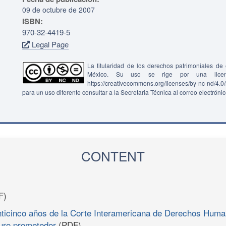
09 de octubre de 2007
ISBN:
970-32-4419-5
Legal Page
La titularidad de los derechos patrimoniales d
México. Su uso se rige por una lice
https://creativecommons.org/licenses/by-nc-nd/4.
para un uso diferente consultar a la Secretaria Técnica al correo electróni
CONTENT
F)
inticinco años de la Corte Interamericana de Derechos Huma
uturo prometedor
(PDF)