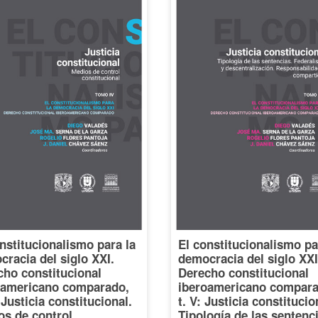
nstitucionalismo para la
El constitucionalismo pa
racia del siglo XXI.
democracia del siglo XXI
cho constitucional
Derecho constitucional
oamericano comparado,
iberoamericano compara
: Justicia constitucional.
t. V: Justicia constitucio
os de control
Tipología de las sentenc