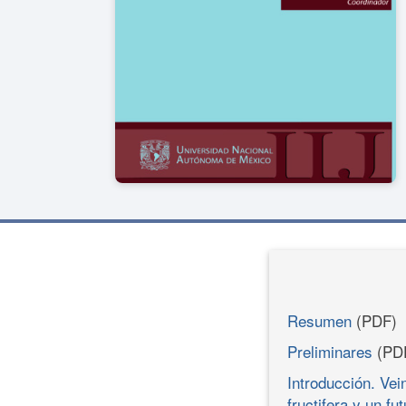
Resumen
(PDF)
Preliminares
(PD
Introducción. Ve
fructifera y un f