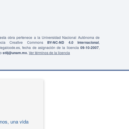
e esta obra pertenece a la Universidad Nacional Autónoma de
ncia Creative Commons
BY-NC-ND 4.0 Internacional
,
0/legalcode.es, fecha de asignación de la licencia
09-10-2007
,
co
stiij@unam.mx.
Ver términos de la licencia
nos, una vida