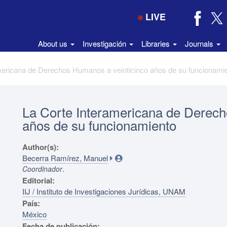
LIVE
About us
Investigación
Libraries
Journals
mericana de Derechos Humanos a veinticinco años de su funcionami
La Corte Interamericana de Derech
años de su funcionamiento
Author(s):
Becerra Ramírez, Manuel
.
Coordinador
Editorial:
IIJ / Instituto de Investigaciones Jurídicas, UNAM
País:
México
Fecha de publicación: