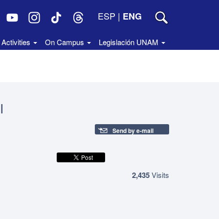
ESP
|
ENG
Activities
On Campus
Legislación UNAM
I
Send by e-mail
2,435
Visits