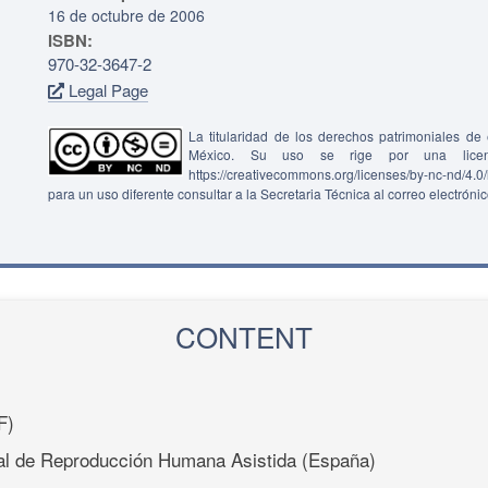
16 de octubre de 2006
ISBN:
970-32-3647-2
Legal Page
La titularidad de los derechos patrimoniales d
México. Su uso se rige por una lice
https://creativecommons.org/licenses/by-nc-nd/4.
para un uso diferente consultar a la Secretaria Técnica al correo electróni
CONTENT
F)
al de Reproducción Humana Asistida (España)