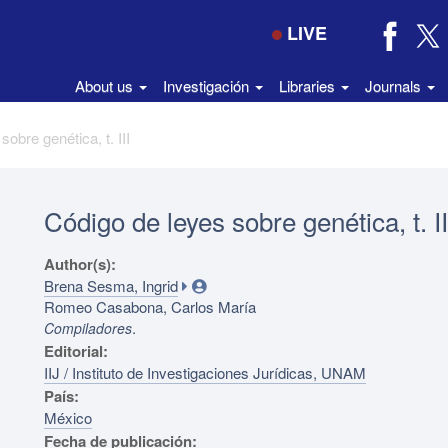
LIVE
About us
Investigación
Libraries
Journals
obre genética, t. III
Código de leyes sobre genética, t. II
Author(s):
Brena Sesma, Ingrid
Romeo Casabona, Carlos María
.
Compiladores
Editorial:
IIJ / Instituto de Investigaciones Jurídicas, UNAM
País:
México
Fecha de publicación: