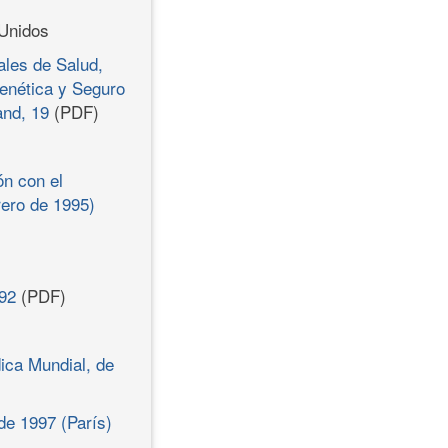
 Unidos
ales de Salud,
enética y Seguro
and, 19
(PDF)
ón con el
ero de 1995)
992
(PDF)
ica Mundial, de
de 1997 (París)