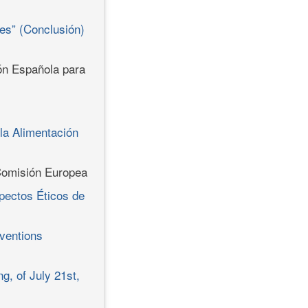
es” (Conclusión)
ión Española para
la Alimentación
 Comisión Europea
pectos Éticos de
nventions
, of July 21st,