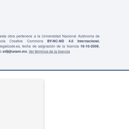
e esta obra pertenece a la Universidad Nacional Autónoma de
ncia Creative Commons
BY-NC-ND 4.0 Internacional
,
0/legalcode.es, fecha de asignación de la licencia
16-10-2006
,
co
stiij@unam.mx.
Ver términos de la licencia