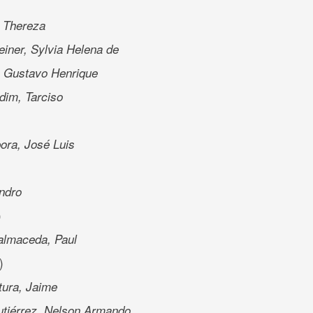
 Thereza
einer, Sylvia Helena de
, Gustavo Henrique
dim, Tarciso
ra, José Luis
ndro
)
almaceda, Paul
)
tura, Jaime
tiérrez, Nelson Armando