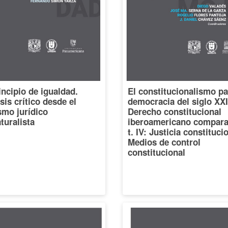
incipio de igualdad.
El constitucionalismo pa
sis crítico desde el
democracia del siglo XXI
smo jurídico
Derecho constitucional
turalista
iberoamericano compara
t. IV: Justicia constituci
Medios de control
constitucional