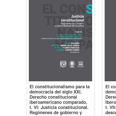
El constitucionalismo para la
El co
democracia del siglo XXI.
democ
Derecho constitucional
Dere
iberoamericano comparado,
iber
t. VI: Justicia constitucional.
t. VI
Regímenes de gobierno y
desce