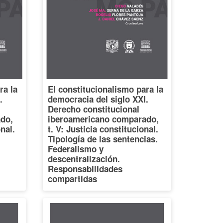
ra la
El constitucionalismo para la
.
democracia del siglo XXI.
Derecho constitucional
do,
iberoamericano comparado,
onal.
t. V: Justicia constitucional.
Tipología de las sentencias.
Federalismo y
descentralización.
Responsabilidades
compartidas