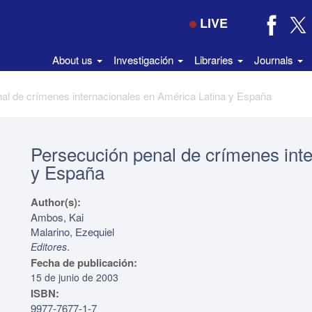
LIVE
About us
Investigación
Libraries
Journals
al de crímenes internacionales en América Latina y España
Persecución penal de crímenes int
y España
Author(s):
Ambos, Kai
Malarino, Ezequiel
.
Editores
Fecha de publicación:
15 de junio de 2003
ISBN:
9977-7677-1-7