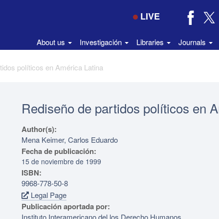
LIVE
About us
Investigación
Libraries
Journals
idos políticos en América Latina
Rediseño de partidos políticos en 
Author(s):
Mena Keimer, Carlos Eduardo
Fecha de publicación:
15 de noviembre de 1999
ISBN:
9968-778-50-8
Legal Page
Publicación aportada por:
Instituto Interamericano del los Derecho Humanos