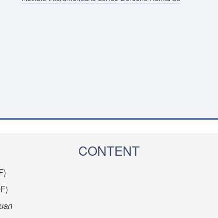
CONTENT
F)
F)
uan