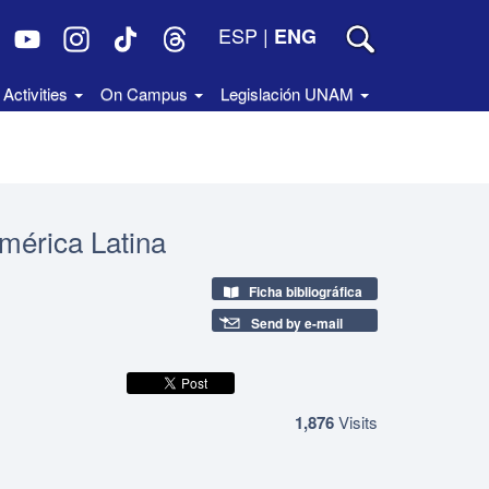
ESP
|
ENG
Activities
On Campus
Legislación UNAM
América Latina
Ficha bibliográfica
Send by e-mail
1,876
Visits