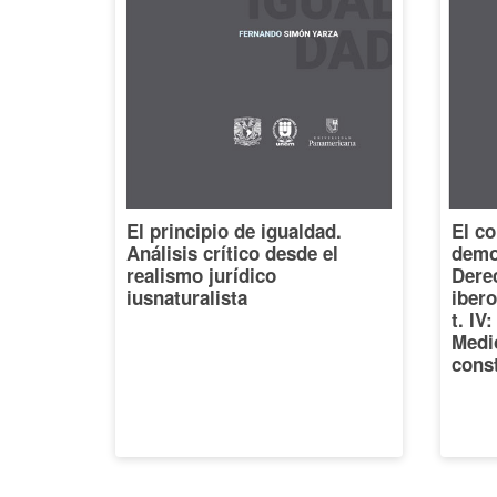
El principio de igualdad.
El co
Análisis crítico desde el
democ
realismo jurídico
Dere
iusnaturalista
iber
t. IV
Medi
const