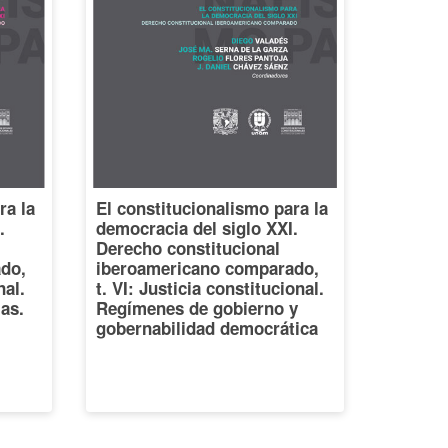
ra la
El constitucionalismo para la
.
democracia del siglo XXI.
Derecho constitucional
do,
iberoamericano comparado,
nal.
t. VI: Justicia constitucional.
ias.
Regímenes de gobierno y
gobernabilidad democrática