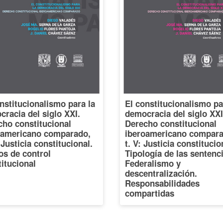
nstitucionalismo para la
El constitucionalismo pa
racia del siglo XXI.
democracia del siglo XXI
cho constitucional
Derecho constitucional
oamericano comparado,
iberoamericano compara
: Justicia constitucional.
t. V: Justicia constitucio
os de control
Tipología de las sentenc
itucional
Federalismo y
descentralización.
Responsabilidades
compartidas