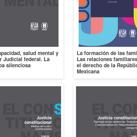
pacidad, salud mental y
La formación de las fami
 Judicial federal. La
Las relaciones familiare
a silenciosa
el derecho de la Repúbli
Mexicana